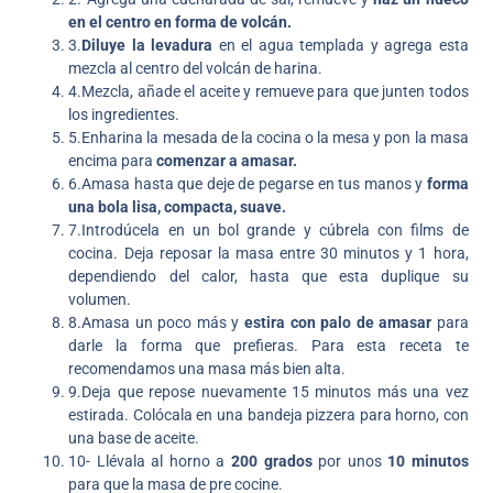
en el centro en forma de volcán.
3.
Diluye la levadura
en el agua templada y agrega esta
mezcla al centro del volcán de harina.
4.Mezcla, añade el aceite y remueve para que junten todos
los ingredientes.
5.Enharina la mesada de la cocina o la mesa y pon la masa
encima para
comenzar a amasar.
6.Amasa hasta que deje de pegarse en tus manos y
forma
una bola lisa, compacta, suave.
7.Introdúcela en un bol grande y cúbrela con films de
cocina. Deja reposar la masa entre 30 minutos y 1 hora,
dependiendo del calor, hasta que esta duplique su
volumen.
8.Amasa un poco más y
estira con palo de amasar
para
darle la forma que prefieras. Para esta receta te
recomendamos una masa más bien alta.
9.Deja que repose nuevamente 15 minutos más una vez
estirada. Colócala en una bandeja pizzera para horno, con
una base de aceite.
10- Llévala al horno a
200 grados
por unos
10 minutos
para que la masa de pre cocine.