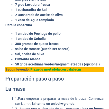
7 g de Levadura fresca
1 cucharadita de Sal
2 Cucharada de Aceite de oliva
1 vaso de Agua templada
Para la cobertura
1 unidad de Pechuga de pollo
1 unidad de Cebolla
300 gramos de queso fresco
salsa de tomate (puede ser casera)
Sal, aceite de oliva
Pimienta blanca
50 gr de aceitunas verdes/negras fileteadas
(opcional)
Seguir leyendo:
Pizza de mortadela con calabacín
Preparación paso a paso
La masa
1.Para empezar a preparar la masa de la pizza. Comienza
tamizando la
harina en un bolw grande.
2. Agrega una cucharada de sal, remueve y
haz un hueco