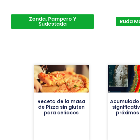
Zonda, Pampero Y
Ruda M
Sudestada
Receta de la masa
Acumulado 
de Pizza sin gluten
significati
para celíacos
próximos 