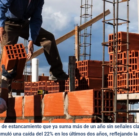
o de estancamiento que ya suma más de un año sin señales cl
uló una caída del 22% en los últimos dos años, reflejando la