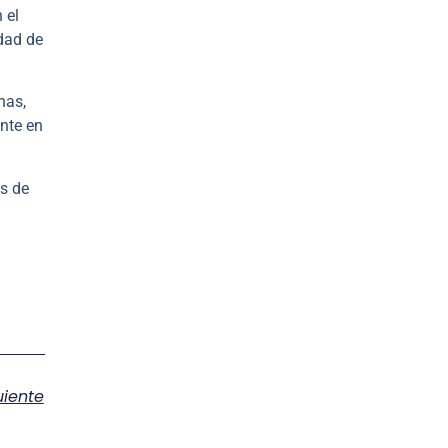
 el
idad de
nas,
unte en
es de
uiente