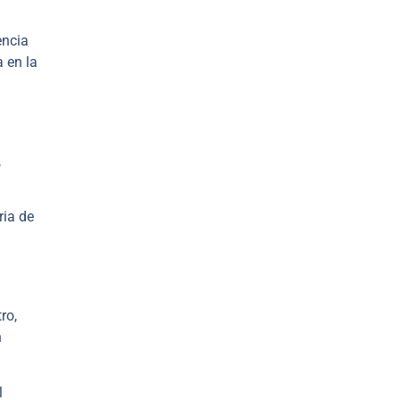
encia
 en la
,
ria de
ro,
n
l