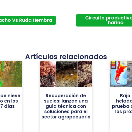
Circuito productivo
acho Vs Ruda Hembra
harina
Artículos relacionados
de nieve
Recuperación de
Bajo 
vo en los
suelos: lanzan una
helad
7 días
guía técnica con
prueba 
soluciones para el
los pr
sector agropecuario