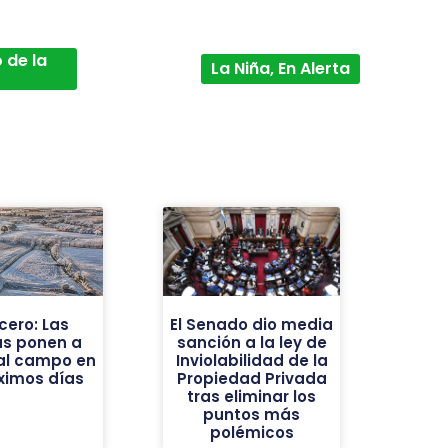
 de la
La Niña, En Alerta
cero: Las
El Senado dio media
as ponen a
sanción a la ley de
al campo en
Inviolabilidad de la
óximos días
Propiedad Privada
tras eliminar los
puntos más
polémicos