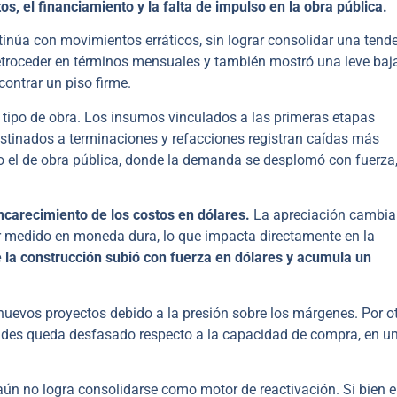
s, el financiamiento y la falta de impulso en la obra pública.
tinúa con movimientos erráticos, sin lograr consolidar una tend
retroceder en términos mensuales y también mostró una leve baja
ontrar un piso firme.
l tipo de obra. Los insumos vinculados a las primeras etapas
estinados a terminaciones y refacciones registran caídas más
 el de obra pública, donde la demanda se desplomó con fuerza
encarecimiento de los costos en dólares.
La apreciación cambia
ir medido en moneda dura, lo que impacta directamente en la
e la construcción subió con fuerza en dólares y acumula un
nuevos proyectos debido a la presión sobre los márgenes. Por ot
edades queda desfasado respecto a la capacidad de compra, en u
 aún no logra consolidarse como motor de reactivación. Si bien e