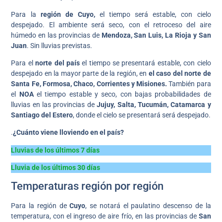
Para la
región de Cuyo,
el tiempo será estable, con cielo
despejado. El ambiente será seco, con el retroceso del aire
húmedo en las provincias de
Mendoza,
San Luis, La Rioja y San
Juan
. Sin lluvias previstas.
Para el
norte del país
el tiempo se presentará estable, con cielo
despejado en la mayor parte de la región, en
el caso del norte de
Santa Fe, Formosa, Chaco, Corrientes
y Misiones.
También para
el
NOA
el tiempo estable y seco, con bajas probabilidades de
lluvias en las provincias de
Jujuy, Salta, Tucumán, Catamarca y
Santiago del Estero
, donde el cielo se presentará será despejado.
.
¿Cuánto viene lloviendo en el país?
Lluvias de los últimos 7 días
Lluvia de los últimos 30 días
Temperaturas región por región
Para la región de
Cuyo
, se notará el paulatino descenso de la
temperatura, con el ingreso de aire frío, en las provincias de
San