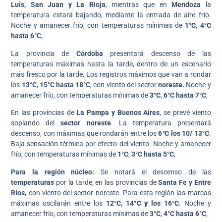
Luis, San Juan y La Rioja
, mientras que en
Mendoza
la
temperatura estará bajando, mediante la entrada de aire frío.
Noche y amanecer frío, con temperaturas mínimas de
1°C
,
4°C
hasta 6°C
,
La provincia de
Córdoba
presentará descenso de las
temperaturas máximas hasta la tarde, dentro de un escenario
más fresco por la tarde
.
Los registros máximos que van a rondar
los
13°C
,
15°C hasta 18°C
, con viento del sector
noreste.
Noche y
amanecer frío, con temperaturas mínimas de
3°C
,
6°C hasta 7°C
,
En las provincias de
La
Pampa y Buenos Aires
, se prevé viento
soplando del
sector noreste
. La temperatura presentará
descenso, con máximas que rondarán entre los
6
°
C los 10/ 13°C
.
Baja sensación térmica por efecto del viento. Noche y amanecer
frío, con temperaturas mínimas de
1°C
,
3°C hasta 5°C
,
Para la región núcleo:
Se notará el descenso de las
temperaturas
por la tarde, en las provincias de
Santa Fe y Entre
Ríos
, con viento del sector noreste. Para esta región las marcas
máximas oscilarán entre los
12°C, 14
°C y
los 16°C
. Noche y
amanecer frío, con temperaturas mínimas de
3°C
,
4°C hasta 6°C
,