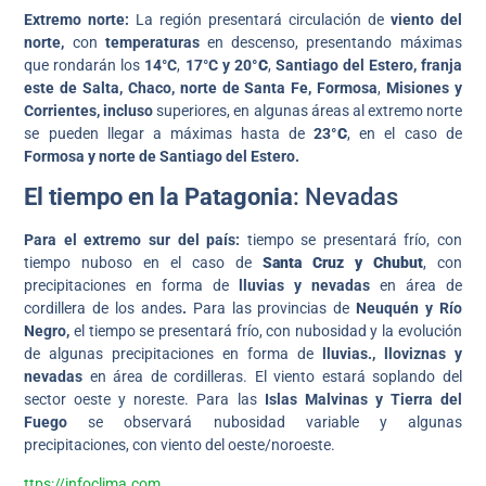
Extremo norte:
La región presentará circulación de
viento del
norte,
con
temperaturas
en descenso, presentando máximas
que rondarán los
14°C
,
17°C y 20
°C
,
Santiago del Estero, franja
este de Salta, Chaco, norte de Santa Fe, Formosa
,
Misiones y
Corrientes, incluso
superiores, en algunas áreas al extremo norte
se pueden llegar a máximas hasta de
23
°C
, en el caso de
Formosa y norte de Santiago del Estero.
El tiempo en la
Patagonia
: Nevadas
Para el extremo sur
del país:
tiempo se presentará frío, con
tiempo nuboso en el caso de
Santa Cruz y Chubut
, con
precipitaciones en forma de
lluvias y nevadas
en área de
cordillera de los andes
.
Para las provincias de
Neuquén y Río
Negro,
el tiempo se presentará frío, con nubosidad y la evolución
de algunas precipitaciones en forma de
lluvias., lloviznas y
nevadas
en área de cordilleras. El viento estará soplando del
sector oeste y noreste. Para las
Islas Malvinas y Tierra del
Fuego
se observará nubosidad variable y algunas
precipitaciones, con viento del oeste/noroeste.
ttps://infoclima.com