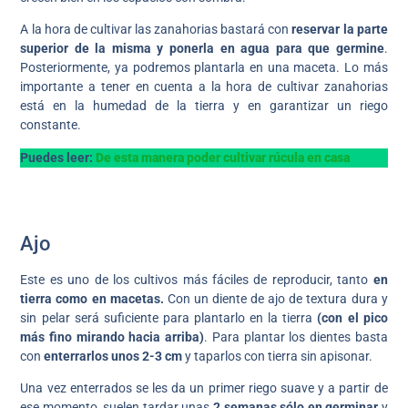
A la hora de cultivar las zanahorias bastará con
reservar la parte
superior de la misma y ponerla en agua para que germine
.
Posteriormente, ya podremos plantarla en una maceta. Lo más
importante a tener en cuenta a la hora de cultivar zanahorias
está en la humedad de la tierra y en garantizar un riego
constante.
Puedes leer:
De esta manera poder cultivar rúcula en casa
Ajo
Este es uno de los cultivos más fáciles de reproducir, tanto
en
tierra como en macetas.
Con un diente de ajo de textura dura y
sin pelar será suficiente para plantarlo en la tierra
(con el pico
más fino mirando hacia arriba)
. Para plantar los dientes basta
con
enterrarlos unos 2-3 cm
y taparlos con tierra sin apisonar.
Una vez enterrados se les da un primer riego suave y a partir de
ese momento, suelen tardar unas
2 semanas sólo en germinar
y