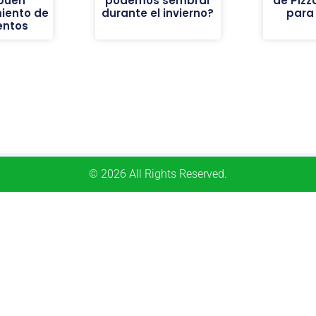
buen
podemos sembrar
de Pizz
iento de
durante el invierno?
para
entos
© 2026 All Rights Reserved.