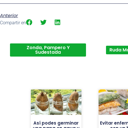
Anterior
Compartir en
Zonda, Pampero Y
Ruda M
Sudestada
Así podes germinar
Evitar enfe