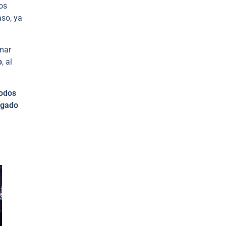
os
aso, ya
mar
o
, al
todos
hígado