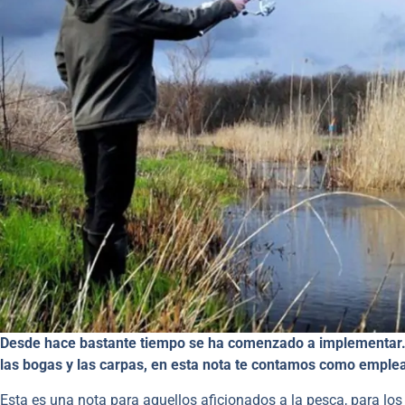
Desde hace bastante tiempo se ha comenzado a implementar. E
las bogas y las carpas, en esta nota te contamos como emplea
Esta es una nota para aquellos aficionados a la pesca, para los