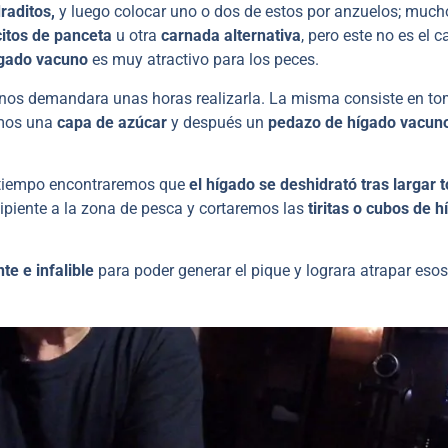
raditos,
y luego colocar uno o dos de estos por anzuelos; much
itos de panceta
u otra
carnada alternativa
, pero este no es el c
gado vacuno
es muy atractivo para los peces.
 nos demandara unas horas realizarla. La misma consiste en to
emos una
capa de azúcar
y después un
pedazo de hígado vacun
 tiempo encontraremos que
el hígado se deshidrató tras largar 
ipiente a la zona de pesca y cortaremos las
tiritas o cubos de 
te e infalible
para poder generar el pique y lograra atrapar esos