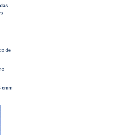
adas
es
co de
no
5 cmm