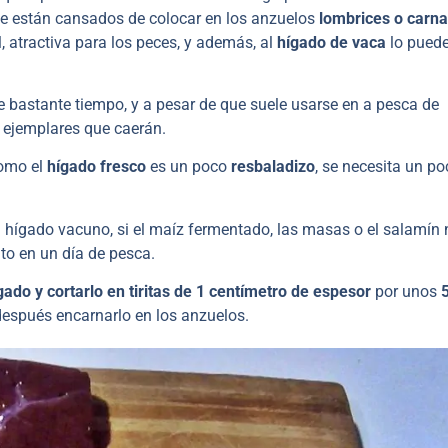
e están cansados de colocar en los anzuelos
lombrices o carn
 atractiva para los peces, y además, al
hígado de vaca
lo pued
e bastante tiempo, y a pesar de que suele usarse en a pesca de
 ejemplares que caerán.
como el
hígado fresco
es un poco
resbaladizo
, se necesita un po
el hígado vacuno, si el maíz fermentado, las masas o el salamín 
ito en un día de pesca.
gado y cortarlo en tiritas de 1 centímetro de espesor
por unos
 después encarnarlo en los anzuelos.