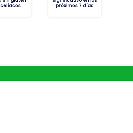
a sin gluten
significativo en los
 celíacos
próximos 7 días