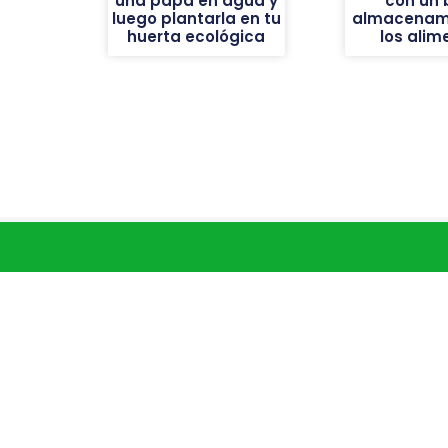
una papa en agua y
con un 
luego plantarla en tu
almacenam
huerta ecológica
los alim