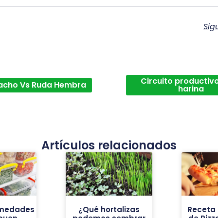
Sig
Circuito productivo
acho Vs Ruda Hembra
harina
Artículos relacionados
rmedades
¿Qué hortalizas
Receta