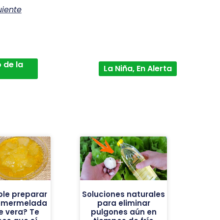
uiente
 de la
La Niña, En Alerta
ble preparar
Soluciones naturales
a mermelada
para eliminar
e vera? Te
pulgones aún en