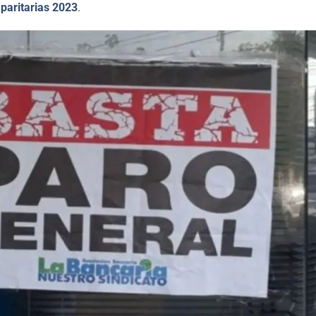
s
paritarias 2023
.