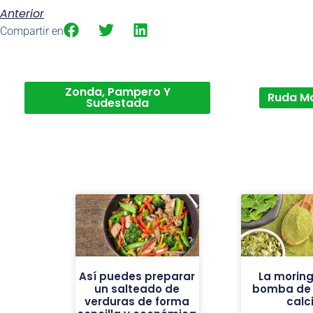
Anterior
Compartir en
Zonda, Pampero Y
Ruda M
Sudestada
Así puedes preparar
La moring
un salteado de
bomba de h
verduras de forma
calc