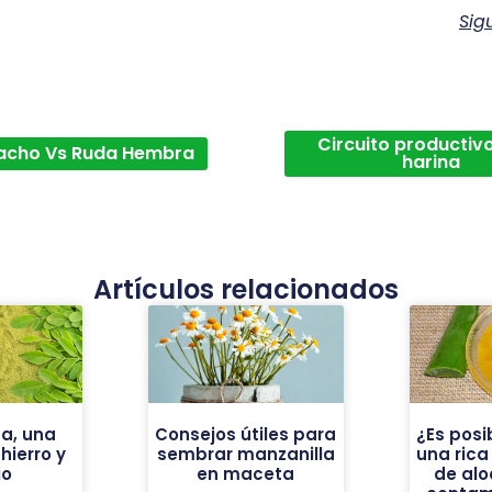
Sig
Circuito productivo
acho Vs Ruda Hembra
harina
Artículos relacionados
a, una
Consejos útiles para
¿Es posi
ierro y
sembrar manzanilla
una ric
io
en maceta
de alo