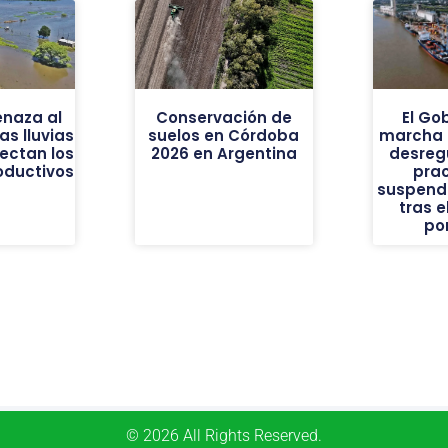
enaza al
Conservación de
El Go
as lluvias
suelos en Córdoba
marcha 
ectan los
2026 en Argentina
desreg
oductivos
prac
suspendi
tras e
po
© 2026 All Rights Reserved.