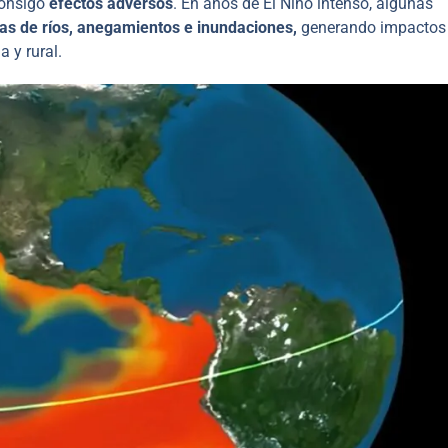
consigo
efectos adversos
. En años de El Niño intenso, algunas
as de ríos, anegamientos e inundaciones,
generando impactos 
 y rural.