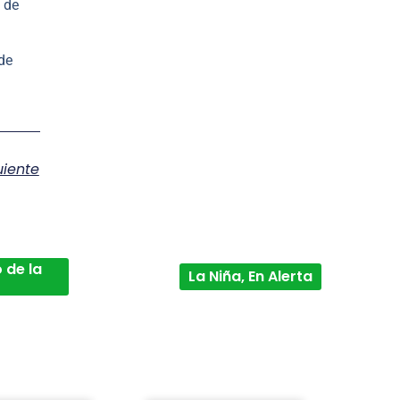
 de
de
uiente
 de la
La Niña, En Alerta