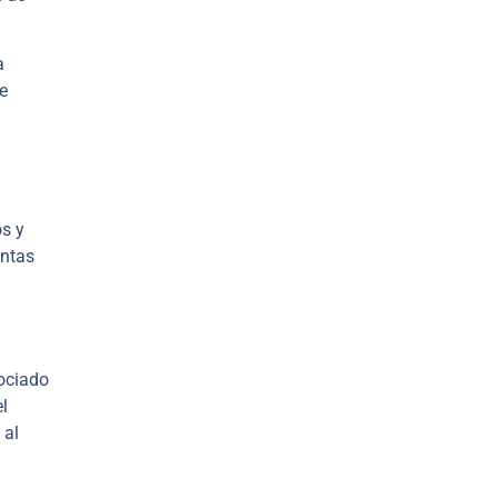
a
e
os y
intas
ociado
el
 al