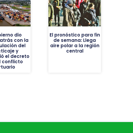
bierno dio
El pronóstico para fin
atrás con la
de semana: Llega
ulación del
aire polar a la región
ticaje y
central
ó el decreto
l conflicto
rtuario