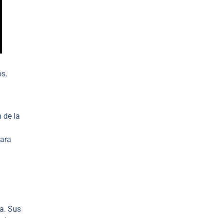
s,
 de la
para
ca. Sus