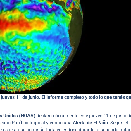
 jueves 11 de junio. El informe completo y todo lo que tenés q
os Unidos (NOAA)
declaró oficialmente este jueves 11 de junio d
éano Pacífico tropical y emitió una
Alerta de El Niño
. Según el
se espera que continúe fortaleciéndose durante la segunda mita