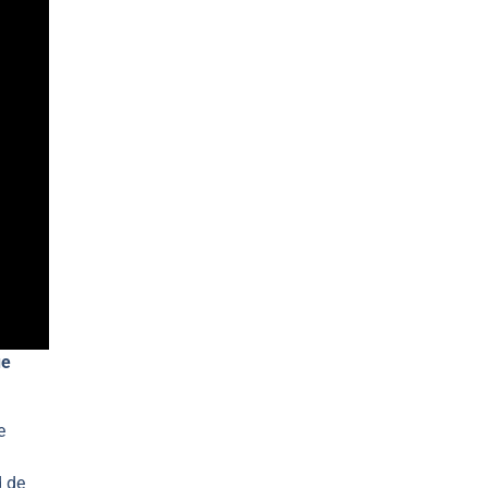
ue
e
d de