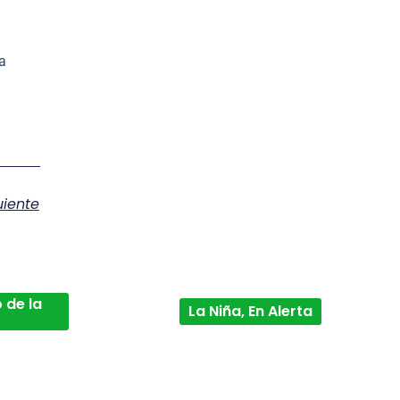
la
uiente
 de la
La Niña, En Alerta