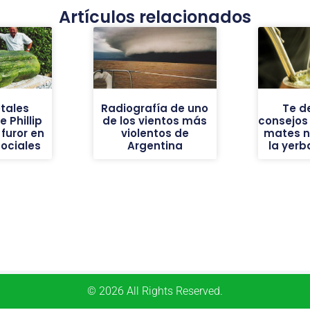
Artículos relacionados
tales
Radiografía de uno
Te d
 Phillip
de los vientos más
consejos
furor en
violentos de
mates n
sociales
Argentina
la yer
© 2026 All Rights Reserved.