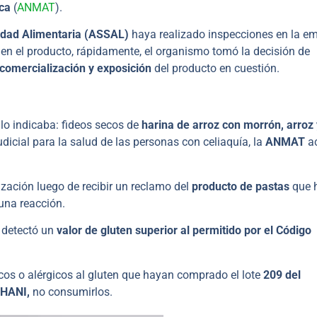
ica
(
ANMAT
).
idad Alimentaria (ASSAL)
haya realizado inspecciones en la e
 en el producto, rápidamente, el organismo tomó la decisión de
 comercialización y exposición
del producto en cuestión.
ulo indicaba: fideos secos de
harina de arroz con morrón, arroz 
udicial para la salud de las personas con celiaquía, la
ANMAT
a
ización luego de recibir un reclamo del
producto de pastas
que 
 una reacción.
y detectó un
valor de gluten superior al permitido por el Código
cos o alérgicos al gluten que hayan comprado el lote
209 del
THANI,
no consumirlos.