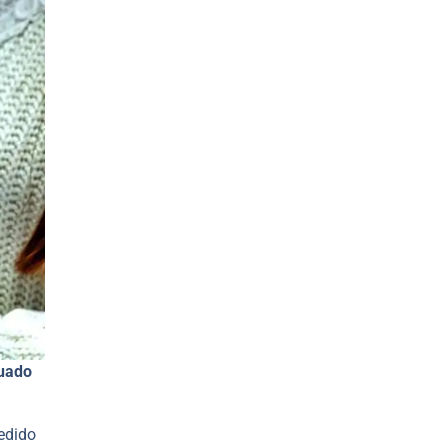
cuado
pedido