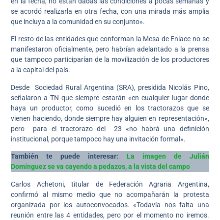
en la fecha, no están dadas las condiciones a pocas semanas y
se acordó realizarla en otra fecha, con una mirada más amplia
que incluya a la comunidad en su conjunto».
El resto de las entidades que conforman la Mesa de Enlace no se
manifestaron oficialmente, pero habrían adelantado a la prensa
que tampoco participarían de la movilización de los productores
a la capital del país.
Desde Sociedad Rural Argentina (SRA), presidida Nicolás Pino,
señalaron a TN que siempre estarán «en cualquier lugar donde
haya un productor, como sucedió en los tractorazos que se
vienen haciendo, donde siempre hay alguien en representación»,
pero para el tractorazo del 23 «no habrá una definición
institucional, porque tampoco hay una invitación formal».
También te puede interesar:
La imagen de Julián
Domínguez se va cayendo a pedazos, a la vista del campo
Carlos Achetoni, titular de Federación Agraria Argentina,
confirmó al mismo medio que no acompañarán la protesta
organizada por los autoconvocados. «Todavía nos falta una
reunión entre las 4 entidades, pero por el momento no iremos.