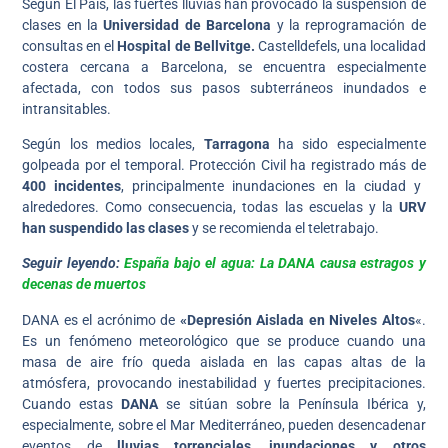
Según El País, las fuertes lluvias han provocado la suspensión de
clases en la
Universidad de Barcelona
y la reprogramación de
consultas en el
Hospital de Bellvitge.
Castelldefels, una localidad
costera cercana a Barcelona, se encuentra especialmente
afectada, con todos sus pasos subterráneos inundados e
intransitables.
Según los medios locales,
Tarragona
ha sido especialmente
golpeada por el temporal. Protección Civil ha registrado más de
400 incidentes
, principalmente inundaciones en la ciudad y
alrededores. Como consecuencia, todas las escuelas y la
URV
han suspendido las clases
y se recomienda el teletrabajo.
Seguir leyendo:
España bajo el agua: La DANA causa estragos y
decenas de muertos
DANA es el acrónimo de
«Depresión Aislada en Niveles Altos
«.
Es un fenómeno meteorológico que se produce cuando una
masa de aire frío queda aislada en las capas altas de la
atmósfera, provocando inestabilidad y fuertes precipitaciones.
Cuando estas
DANA
se sitúan sobre la Península Ibérica y,
especialmente, sobre el Mar Mediterráneo, pueden desencadenar
eventos de
lluvias torrenciales, inundaciones y otros