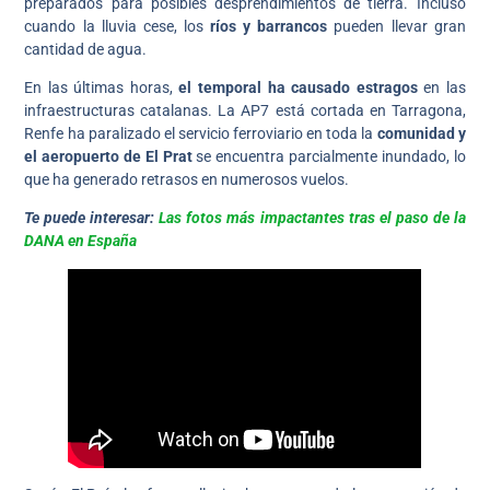
preparados para posibles desprendimientos de tierra. Incluso
cuando la lluvia cese, los
ríos y barrancos
pueden llevar gran
cantidad de agua.
En las últimas horas,
el temporal ha causado estragos
en las
infraestructuras catalanas. La AP7 está cortada en Tarragona,
Renfe ha paralizado el servicio ferroviario en toda la
comunidad y
el aeropuerto de El Prat
se encuentra parcialmente inundado, lo
que ha generado retrasos en numerosos vuelos.
Te puede interesar:
Las fotos más impactantes tras el paso de la
DANA en España