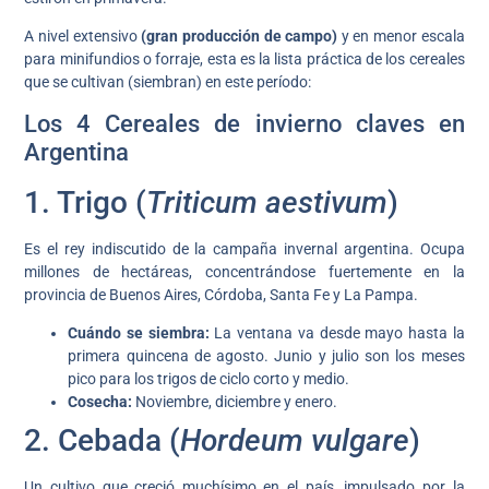
A nivel extensivo
(gran producción de campo)
y en menor escala
para minifundios o forraje, esta es la lista práctica de los cereales
que se cultivan (siembran) en este período:
Los 4 Cereales de invierno claves en
Argentina
1. Trigo (
Triticum aestivum
)
Es el rey indiscutido de la campaña invernal argentina. Ocupa
millones de hectáreas, concentrándose fuertemente en la
provincia de Buenos Aires, Córdoba, Santa Fe y La Pampa.
Cuándo se siembra:
La ventana va desde mayo hasta la
primera quincena de agosto. Junio y julio son los meses
pico para los trigos de ciclo corto y medio.
Cosecha:
Noviembre, diciembre y enero.
2. Cebada (
Hordeum vulgare
)
Un cultivo que creció muchísimo en el país, impulsado por la