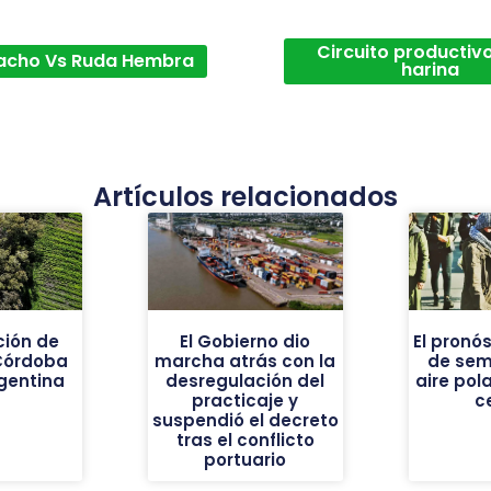
Circuito productivo
acho Vs Ruda Hembra
harina
Artículos relacionados
ión de
El Gobierno dio
El pronós
Córdoba
marcha atrás con la
de sem
gentina
desregulación del
aire pola
practicaje y
c
suspendió el decreto
tras el conflicto
portuario