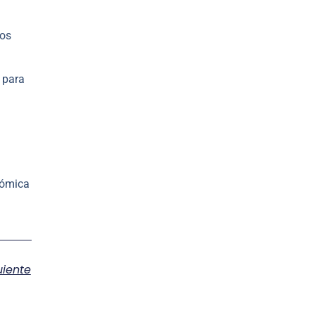
tos
 para
nómica
uiente