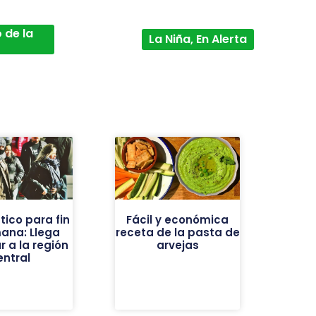
 de la
La Niña, En Alerta
tico para fin
Fácil y económica
ana: Llega
receta de la pasta de
r a la región
arvejas
entral