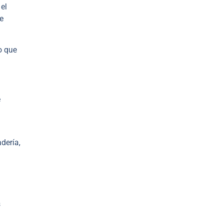
 el
e
o que
e
dería,
s