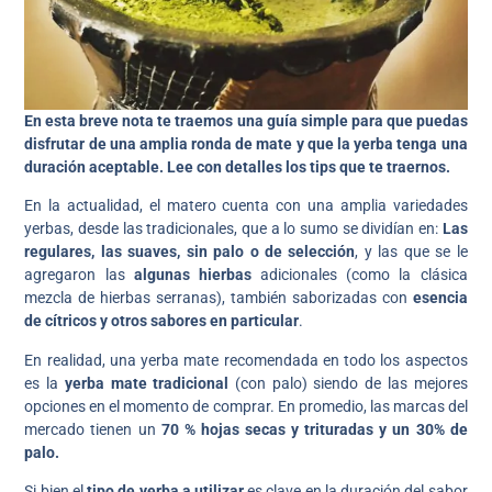
En esta breve nota te traemos una guía simple para que puedas
disfrutar de una amplia ronda de mate y que la yerba tenga una
duración aceptable. Lee con detalles los tips que te traernos.
En la actualidad, el matero cuenta con una amplia variedades
yerbas, desde las tradicionales, que a lo sumo se dividían en:
Las
regulares, las suaves, sin palo o de selección
, y las que se le
agregaron las
algunas hierbas
adicionales (como la clásica
mezcla de hierbas serranas), también saborizadas con
esencia
de cítricos y otros sabores en particular
.
En realidad, una yerba mate recomendada en todo los aspectos
es la
yerba mate tradicional
(con palo) siendo de las mejores
opciones en el momento de comprar. En promedio, las marcas del
mercado tienen un
70 % hojas secas y trituradas y un 30% de
palo.
Si bien el
tipo de yerba a utilizar
es clave en la duración del sabor