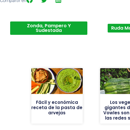
Compartir en
Zonda, Pampero Y
Ruda M
Sudestada
Fácil y económica
Los vege
receta de la pasta de
gigantes de
arvejas
Vowles son 
las redes 