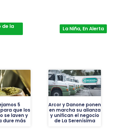
 de la
La Niña, En Alerta
ejamos 5
Arcor y Danone ponen
 para que los
en marcha su alianza
o se laven y
y unifican el negocio
ba dure más
de La Serenísima