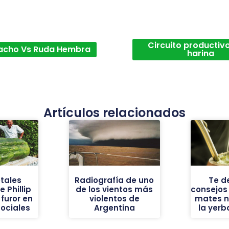
Circuito productivo
acho Vs Ruda Hembra
harina
Artículos relacionados
tales
Radiografía de uno
Te d
 Phillip
de los vientos más
consejos
furor en
violentos de
mates n
sociales
Argentina
la yer