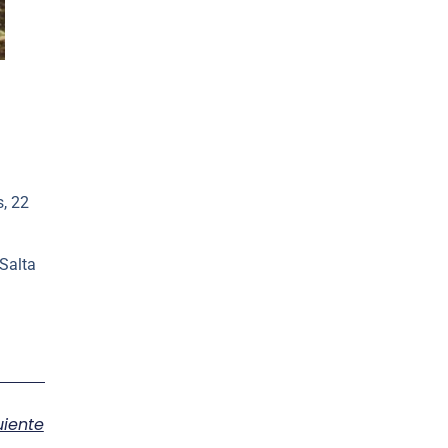
s, 22
 Salta
uiente