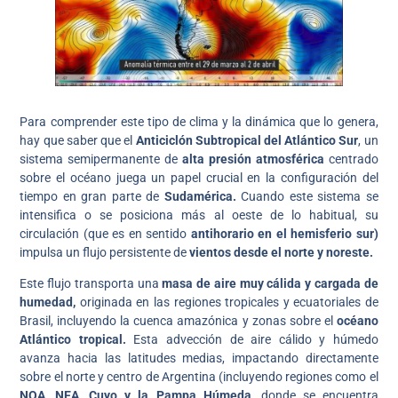
Para comprender este tipo de clima y la dinámica que lo genera,
hay que saber que el
Anticiclón Subtropical del Atlántico Sur
, un
sistema semipermanente de
alta presión atmosférica
centrado
sobre el océano juega un papel crucial en la configuración del
tiempo en gran parte de
Sudamérica.
Cuando este sistema se
intensifica o se posiciona más al oeste de lo habitual, su
circulación (que es en sentido
antihorario en el hemisferio sur)
impulsa un flujo persistente de
vientos desde el norte y noreste.
Este flujo transporta una
masa de aire muy cálida y cargada de
humedad,
originada en las regiones tropicales y ecuatoriales de
Brasil, incluyendo la cuenca amazónica y zonas sobre el
océano
Atlántico tropical.
Esta advección de aire cálido y húmedo
avanza hacia las latitudes medias, impactando directamente
sobre el norte y centro de Argentina (incluyendo regiones como el
NOA, NEA, Cuyo y la Pampa Húmeda
, donde se encuentra