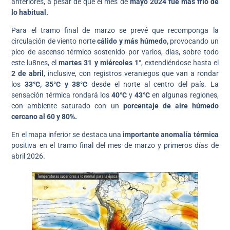
anteriores, a pesar de que el mes de
mayo 2024 fue más frío de
lo habitual.
Para el tramo final de marzo se prevé que recomponga la
circulación de viento norte
cálido y más húmedo,
provocando un
pico de ascenso térmico sostenido por varios, días, sobre todo
este lu8nes, el
martes 31 y miércoles 1°
, extendiéndose hasta el
2 de abril
, inclusive, con registros veraniegos que van a rondar
los
33°C, 35°C y 38°C
desde el norte al centro del país. La
sensación térmica rondará los
40°C
y
43°C
en algunas regiones,
con ambiente saturado con un
porcentaje de aire húmedo
cercano al 60 y 80%.
En el mapa inferior se destaca una
importante anomalía térmica
positiva en el tramo final del mes de marzo y primeros días de
abril 2026.