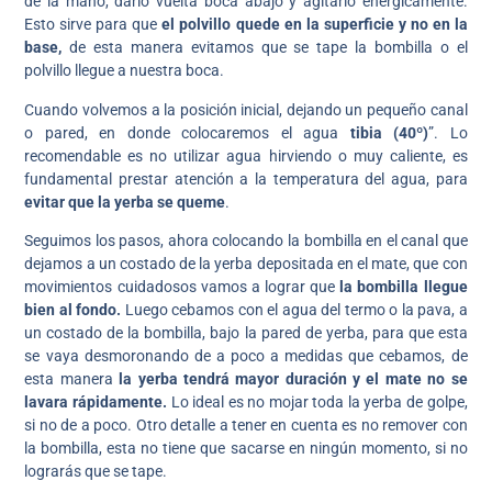
de la mano, darlo vuelta boca abajo y agitarlo enérgicamente.
Esto sirve para que
el polvillo quede en la superficie y no en la
base,
de esta manera evitamos que se tape la bombilla o el
polvillo llegue a nuestra boca.
Cuando volvemos a la posición inicial, dejando un pequeño canal
o pared, en donde colocaremos el agua
tibia (40º)
”. Lo
recomendable es no utilizar agua hirviendo o muy caliente, es
fundamental prestar atención a la temperatura del agua, para
evitar que la yerba se queme
.
Seguimos los pasos, ahora colocando la bombilla en el canal que
dejamos a un costado de la yerba depositada en el mate, que con
movimientos cuidadosos vamos a lograr que
la bombilla llegue
bien al fondo.
Luego cebamos con el agua del termo o la pava, a
un costado de la bombilla, bajo la pared de yerba, para que esta
se vaya desmoronando de a poco a medidas que cebamos, de
esta manera
la yerba tendrá mayor duración y el mate no se
lavara rápidamente.
Lo ideal es no mojar toda la yerba de golpe,
si no de a poco. Otro detalle a tener en cuenta es no remover con
la bombilla, esta no tiene que sacarse en ningún momento, si no
lograrás que se tape.