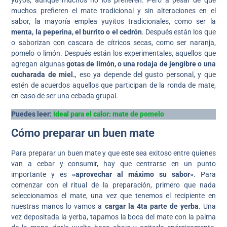
yuyos, aunque muchos no los prefieren. Pero a pesar de que
muchos prefieren el mate tradicional y sin alteraciones en el
sabor, la mayoría emplea yuyitos tradicionales, como ser la
menta, la peperina, el burrito o el cedrón
. Después están los que
o saborizan con cascara de cítricos secas, como ser naranja,
pomelo o limón. Después están los experimentales, aquellos que
agregan algunas
gotas de limón, o una rodaja de jengibre o una
cucharada de miel.
, eso ya depende del gusto personal, y que
estén de acuerdos aquellos que participan de la ronda de mate,
en caso de ser una cebada grupal.
Puedes leer:
Ideal para el calor: mate de pomelo
Cómo preparar un buen mate
Para preparar un buen mate y que este sea exitoso entre quienes
van a cebar y consumir, hay que centrarse en un punto
importante y es
«aprovechar al máximo su sabor»
. Para
comenzar con el ritual de la preparación, primero que nada
seleccionamos el mate, una vez que tenemos el recipiente en
nuestras manos lo vamos a
cargar la 4ta parte de yerba
. Una
vez depositada la yerba,
tapamos la boca del mate con la palma