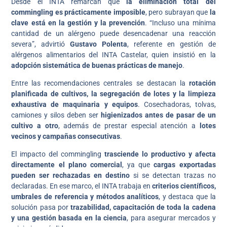
Desde el INTA remarcan que
la eliminación total del
commingling es prácticamente imposible
, pero subrayan que
la
clave está en la gestión y la prevención
. “Incluso una mínima
cantidad de un alérgeno puede desencadenar una reacción
severa”, advirtió
Gustavo Polenta
, referente en gestión de
alérgenos alimentarios del INTA Castelar, quien insistió en la
adopción sistemática de buenas prácticas de manejo
.
Entre las recomendaciones centrales se destacan la
rotación
planificada de cultivos, la segregación de lotes y la limpieza
exhaustiva de maquinaria y equipos
. Cosechadoras, tolvas,
camiones y silos deben ser
higienizados antes de pasar de un
cultivo a otro
, además de prestar especial atención a
lotes
vecinos y campañas consecutivas
.
El impacto del commingling
trasciende lo productivo y afecta
directamente el plano comercial
, ya que
cargas exportadas
pueden ser rechazadas en destino
si se detectan trazas no
declaradas. En ese marco, el INTA trabaja en
criterios científicos,
umbrales de referencia y métodos analíticos
, y destaca que la
solución pasa por
trazabilidad, capacitación de toda la cadena
y una gestión basada en la ciencia
, para asegurar mercados y