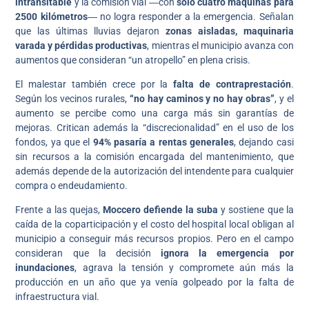
intransitable
y la comisión vial ―con
solo cuatro máquinas para
2500 kilómetros
― no logra responder a la emergencia. Señalan
que las últimas lluvias dejaron
zonas aisladas, maquinaria
varada y pérdidas productivas
, mientras el municipio avanza con
aumentos que consideran “un atropello” en plena crisis.
El malestar también crece por la
falta de contraprestación
.
Según los vecinos rurales,
“no hay caminos y no hay obras”
, y el
aumento se percibe como una carga más sin garantías de
mejoras. Critican además la “discrecionalidad” en el uso de los
fondos, ya que el
94% pasaría a rentas generales
, dejando casi
sin recursos a la comisión encargada del mantenimiento, que
además depende de la autorización del intendente para cualquier
compra o endeudamiento.
Frente a las quejas,
Moccero defiende la suba
y sostiene que la
caída de la coparticipación y el costo del hospital local obligan al
municipio a conseguir más recursos propios. Pero en el campo
consideran que la decisión
ignora la emergencia por
inundaciones
, agrava la tensión y compromete aún más la
producción en un año que ya venía golpeado por la falta de
infraestructura vial.