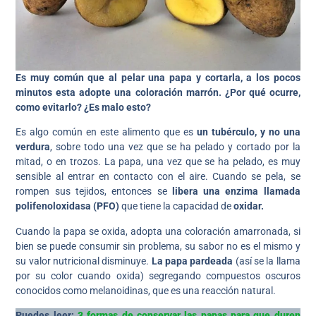
Es muy común que al pelar una papa y cortarla, a los pocos
minutos esta adopte una coloración marrón. ¿Por qué ocurre,
como evitarlo? ¿Es malo esto?
Es algo común en este alimento que es
un tubérculo, y no una
verdura
, sobre todo una vez que se ha pelado y cortado por la
mitad, o en trozos. La papa, una vez que se ha pelado, es muy
sensible al entrar en contacto con el aire. Cuando se pela, se
rompen sus tejidos, entonces se
libera una enzima llamada
polifenoloxidasa (PFO)
que tiene la capacidad de
oxidar.
Cuando la papa se oxida, adopta una coloración amarronada, si
bien se puede consumir sin problema, su sabor no es el mismo y
su valor nutricional disminuye.
La papa pardeada
(así se la llama
por su color cuando oxida) segregando compuestos oscuros
conocidos como melanoidinas, que es una reacción natural.
Puedes leer:
3 formas de conservar las papas para que duren