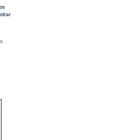
nos
strar
es