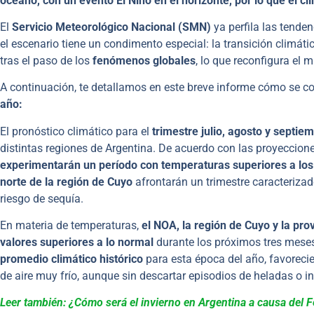
océano, con un evento El Niño en el horizonte, por lo que el c
El
Servicio Meteorológico Nacional (SMN)
ya perfila las tenden
el escenario tiene un condimento especial: la transición climát
tras el paso de los
fenómenos globales
, lo que reconfigura el 
A continuación, te detallamos en este breve informe cómo se c
año:
El pronóstico climático para el
trimestre julio, agosto y septie
distintas regiones de Argentina. De acuerdo con las proyeccion
experimentarán un período con temperaturas superiores a los
norte de la región de Cuyo
afrontarán un trimestre caracteriza
riesgo de sequía.
En materia de temperaturas,
el NOA, la región de Cuyo y la pr
valores superiores a lo normal
durante los próximos tres meses
promedio climático histórico
para esta época del año, favorec
de aire muy frío, aunque sin descartar episodios de heladas o in
Leer también: ¿Cómo será el invierno en Argentina a causa del