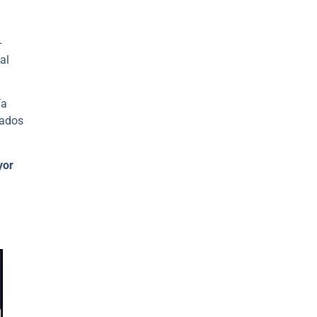
-
al
ía
lados
yor