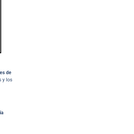
nes de
 y los
ía