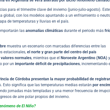
lima en Argentina se verá alterado por dicho fenomeno climatic
cias para el trimestre clave del invierno (junio-julio-agosto). Est
ica global, con los modelos apuntando a un enfriamiento o neutr
mapa de temperaturas y lluvias en el país.
omportarán las
anomalías climáticas
durante el periodo más
frí
mbre
muestra un escenario con marcadas diferencias entre las
es estacionales,
el norte y gran parte del centro del país
 valores normales
, mientras que el
Noroeste Argentino (NOA)
y
do por un
importante déficit de precipitaciones
, incrementando e
ovincia de Córdoba presentan la mayor probabilidad de registra
. Esto significa que las temperaturas medias estarán
por encim
iendo jornadas más templadas y una menor frecuencia de irrupc
gresos de aire polar propios del invierno.
 Fenómeno de El Niño?