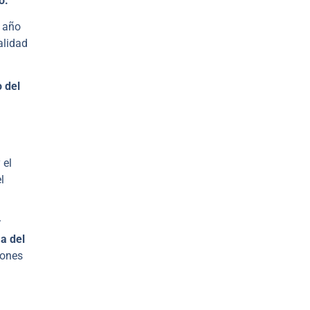
o.
e año
alidad
o del
 el
l
r
a del
iones