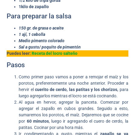
1/2 kilo de tripa gorda
1kilo de zapallo
Para preparar la salsa
150 gr. de grasa o aceite
1 ají, 1 cebolla
Medio pimento colorado
Sal a gusto/ poquito de pimentón
Puedes leer:
Receta del locro salteño
Pasos
Como primer paso vamos a poner a remojar el maíz y los
porotos, preferentemente una noche anterior. Proceder a
hervir el
cuerito de cerdo, las patitas y los chorizos,
para
luego agregarlos mientras el locro se está cocinando.
Al agua en hervor, agregar la panceta. Comenzar por
agregar el zapallo en cubos grandes. Seguido a esto,
sumaremos los porotos, el maíz. Dejaremos que se cocine
por
60 minutos
, luego ir agregando el cuero de cerdo, la
patitas. Cocinar por una hora más.
Ir condimentando a gusto, mientras el
zapallo se va