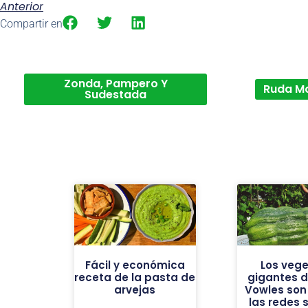
Anterior
Compartir en
Zonda, Pampero Y
Ruda M
Sudestada
Fácil y económica
Los vege
receta de la pasta de
gigantes de
arvejas
Vowles son 
las redes 