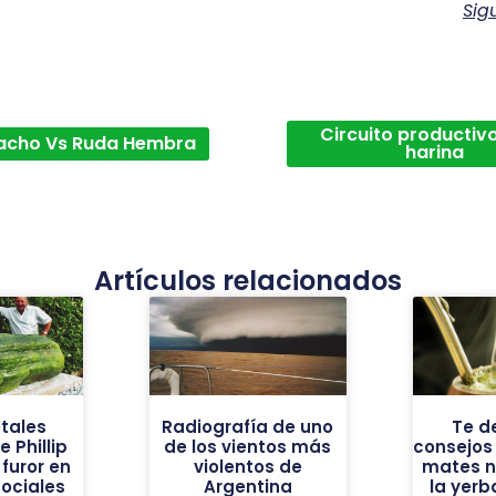
Sig
Circuito productivo
acho Vs Ruda Hembra
harina
Artículos relacionados
tales
Radiografía de uno
Te d
 Phillip
de los vientos más
consejos
furor en
violentos de
mates n
sociales
Argentina
la yer