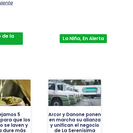
uiente
 de la
La Niña, En Alerta
ejamos 5
Arcor y Danone ponen
 para que los
en marcha su alianza
o se laven y
y unifican el negocio
ba dure más
de La Serenísima