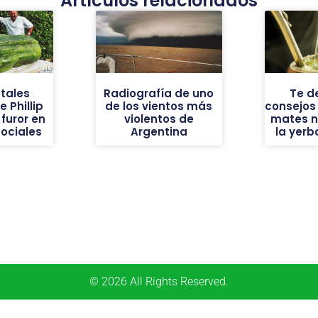
Artículos relacionados
tales
Radiografía de uno
Te d
 Phillip
de los vientos más
consejos
furor en
violentos de
mates n
sociales
Argentina
la yer
© 2026 All Rights Reserved.