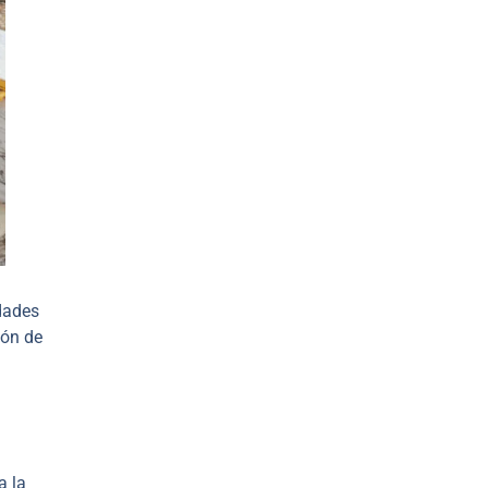
idades
ión de
a la