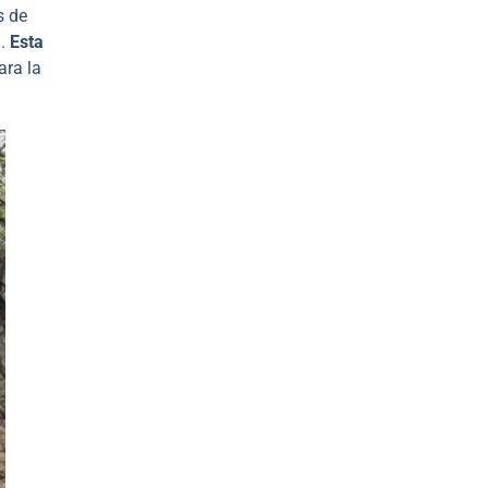
s de
a.
Esta
ara la