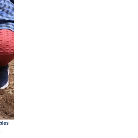
bles
.