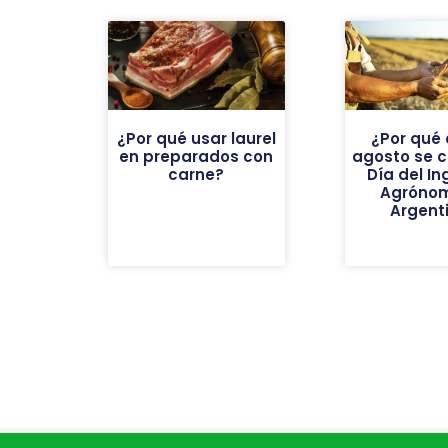
¿Por qué usar laurel
¿Por qué 
en preparados con
agosto se c
carne?
Día del In
Agróno
Argent