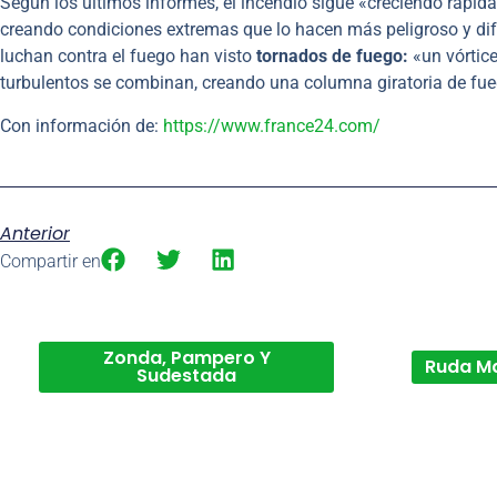
Según los últimos informes, el incendio sigue «creciendo rápida
creando condiciones extremas que lo hacen más peligroso y dif
luchan contra el fuego han visto
tornados de fuego:
«un vórtice
turbulentos se combinan, creando una columna giratoria de fue
Con información de:
https://www.france24.com/
Anterior
Compartir en
Zonda, Pampero Y
Ruda M
Sudestada