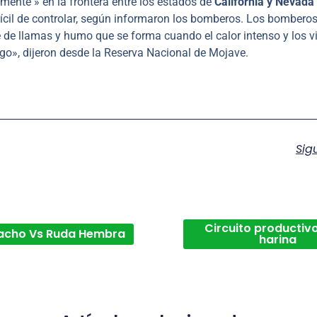
mente » en la frontera entre los estados de
California y Nevada
ícil de controlar, según informaron los bomberos. Los bombero
 de llamas y humo que se forma cuando el calor intenso y los v
go», dijeron desde la Reserva Nacional de Mojave.
Sig
Circuito productivo
acho Vs Ruda Hembra
harina