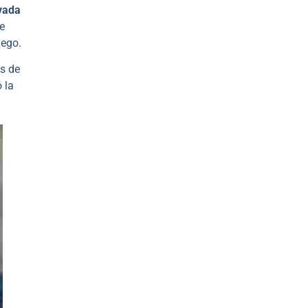
evada
e
uego.
ás de
 la