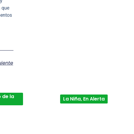
y
s que
ientos
uiente
 de la
La Niña, En Alerta