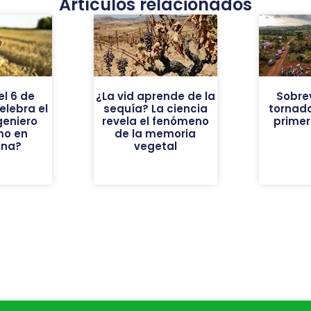
Artículos relacionados
el 6 de
¿La vid aprende de la
Sobrev
elebra el
sequía? La ciencia
tornado
geniero
revela el fenómeno
prime
mo en
de la memoria
ina?
vegetal