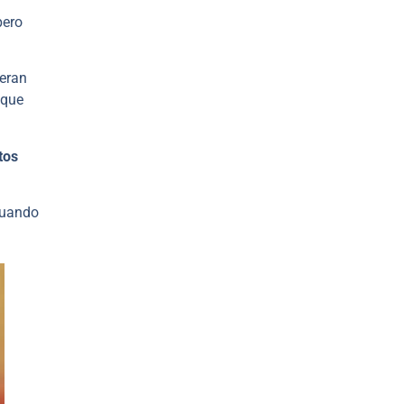
pero
neran
 que
tos
cuando