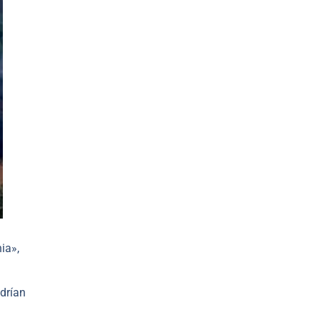
ia»,
drían