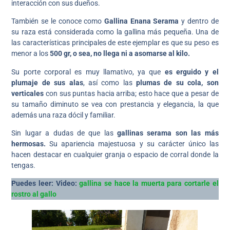
interacción con sus dueños.
También se le conoce como
Gallina Enana Serama
y dentro de
su raza está considerada como la gallina más pequeña. Una de
las características principales de este ejemplar es que su peso es
menor a los
500 gr, o sea, no llega ni a asomarse al kilo.
Su porte corporal es muy llamativo, ya que
es erguido y el
plumaje de sus alas
, así como las
plumas de su cola, son
verticales
con sus puntas hacia arriba; esto hace que a pesar de
su tamaño diminuto se vea con prestancia y elegancia, la que
además una raza dócil y familiar.
Sin lugar a dudas de que las
gallinas serama son las más
hermosas.
Su apariencia majestuosa y su carácter único las
hacen destacar en cualquier granja o espacio de corral donde la
tengas.
Puedes leer: Video:
gallina se hace la muerta para cortarle el
rostro al gallo