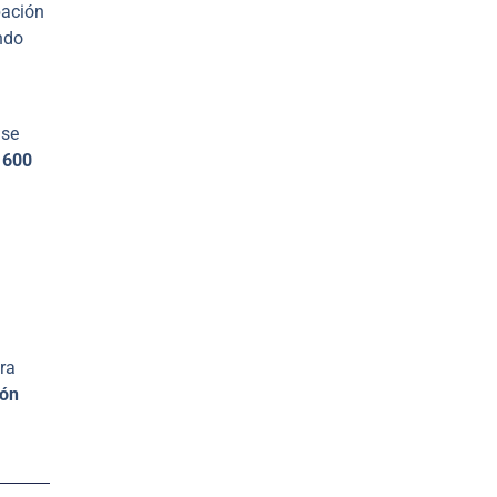
pación
ndo
 se
y
600
ra
ión