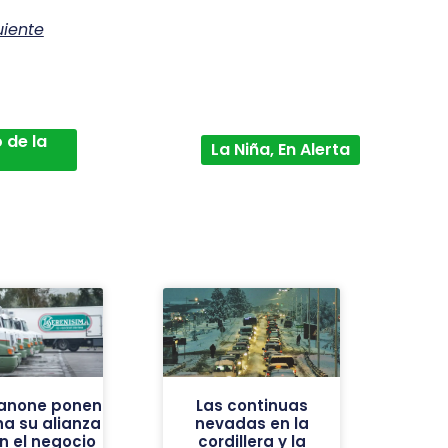
uiente
 de la
La Niña, En Alerta
Danone ponen
Las continuas
a su alianza
nevadas en la
an el negocio
cordillera y la