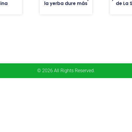
ina
la yerba dure más
de La 
© 2026 All Rights Reserved.