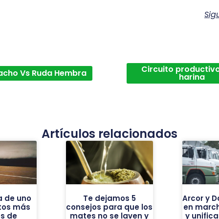
Sig
Circuito productivo
acho Vs Ruda Hembra
harina
Artículos relacionados
a de uno
Te dejamos 5
Arcor y 
ntos más
consejos para que los
en march
os de
mates no se laven y
y unific