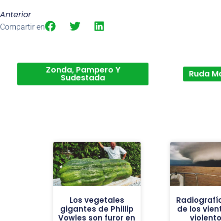
Anterior
Compartir en
Zonda, Pampero Y
Ruda M
Sudestada
Los vegetales
Radiografí
gigantes de Phillip
de los vie
Vowles son furor en
violent