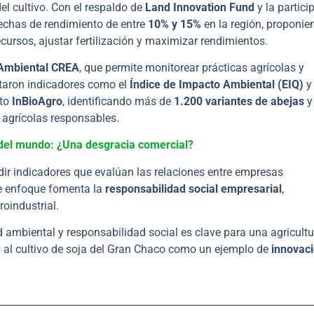
del cultivo. Con el respaldo de
Land Innovation Fund
y la partici
rechas de rendimiento de entre
10% y 15%
en la región, proponie
cursos, ajustar fertilización y maximizar rendimientos.
 Ambiental CREA
, que permite monitorear prácticas agrícolas y
ntaron indicadores como el
Índice de Impacto Ambiental (EIQ)
y
cto
InBioAgro
, identificando más de
1.200 variantes de abejas
 agrícolas responsables.
o del mundo: ¿Una desgracia comercial?
ir indicadores que evalúan las relaciones entre empresas
e enfoque fomenta la
responsabilidad social empresarial
,
oindustrial.
 ambiental y responsabilidad social es clave para una agricultu
n al cultivo de soja del Gran Chaco como un ejemplo de
innovac