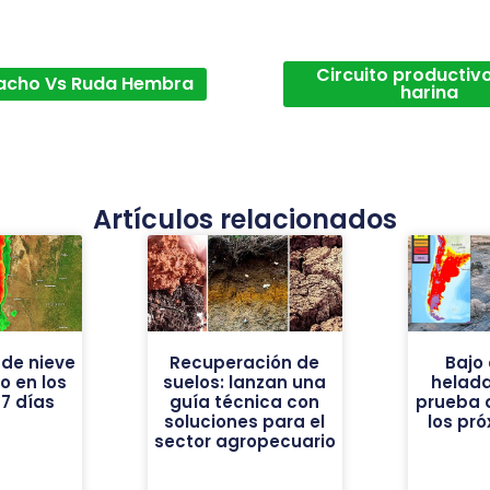
Circuito productivo
acho Vs Ruda Hembra
harina
Artículos relacionados
de nieve
Recuperación de
Bajo 
vo en los
suelos: lanzan una
helad
7 días
guía técnica con
prueba 
soluciones para el
los pr
sector agropecuario