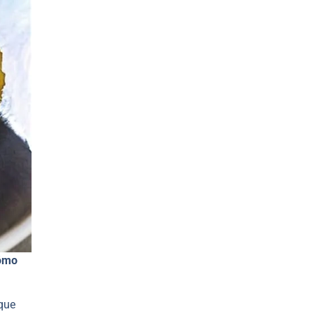
cómo
oque