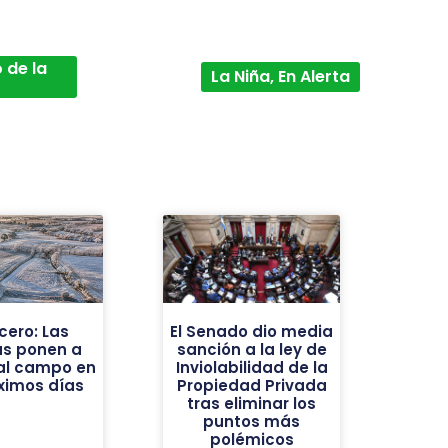
 de la
La Niña, En Alerta
cero: Las
El Senado dio media
as ponen a
sanción a la ley de
al campo en
Inviolabilidad de la
óximos días
Propiedad Privada
tras eliminar los
puntos más
polémicos