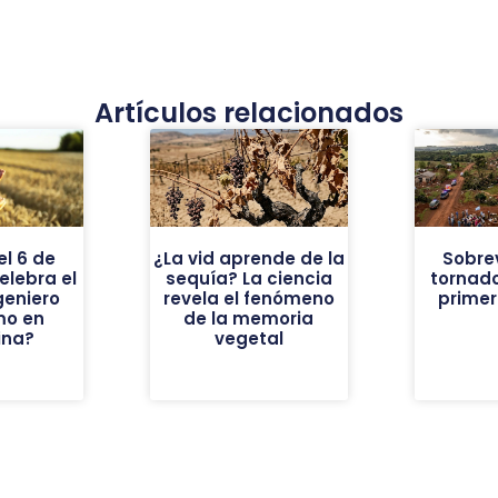
Artículos relacionados
el 6 de
¿La vid aprende de la
Sobrev
elebra el
sequía? La ciencia
tornado
geniero
revela el fenómeno
prime
mo en
de la memoria
ina?
vegetal