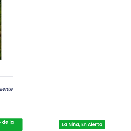
uiente
 de la
La Niña, En Alerta