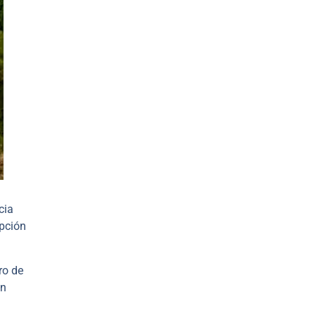
cia
opción
ro de
en