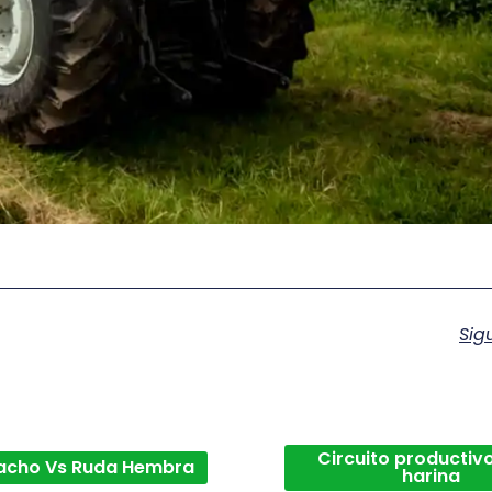
Sig
Circuito productivo
acho Vs Ruda Hembra
harina