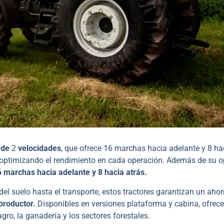
o de
2
velocidades
, que ofrece 16 marchas hacia adelante y 8 ha
, optimizando el rendimiento en cada operación. Además de su 
 marchas hacia adelante y 8 hacia atrás.
del suelo hasta el transporte, estos tractores garantizan un ahor
 productor.
Disponibles en versiones plataforma y cabina, ofrec
gro, la ganadería y los sectores forestales.