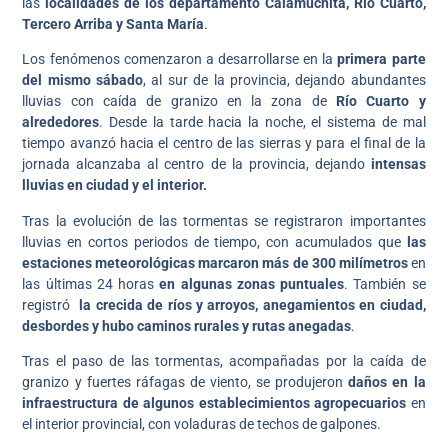
las
localidades de los departamento Calamuchita, Río Cuarto,
Tercero Arriba y Santa María
.
Los fenómenos comenzaron a desarrollarse en la
primera parte
del mismo sábado
, al sur de la provincia, dejando abundantes
lluvias con caída de granizo en la zona de
Río Cuarto y
alrededores
. Desde la tarde hacia la noche, el sistema de mal
tiempo avanzó hacia el centro de las sierras y para el final de la
jornada alcanzaba al centro de la provincia, dejando
intensas
lluvias en ciudad y el interior.
Tras la evolución de las tormentas se registraron importantes
lluvias en cortos periodos de tiempo, con acumulados que
las
estaciones meteorológicas marcaron más de 300 milímetros
en
las últimas 24 horas
en algunas zonas puntuales
. También se
registró
la crecida de ríos y arroyos, anegamientos en ciudad,
desbordes y hubo caminos rurales y rutas anegadas
.
Tras el paso de las tormentas, acompañadas por la caída de
granizo y fuertes ráfagas de viento, se produjeron
daños en la
infraestructura de algunos establecimientos agropecuarios
en
el interior provincial, con voladuras de techos de galpones.