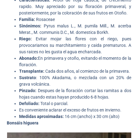
Características:
Arbol de hoja caduca, de crecimiento
rapido. Muy apreciado por su floración primaveral, y
posteriormente, por la coloración de sus frutos en Otoño.
Familia:
Rosaceae
Sinónimos:
Pyrus malus L., M. pumila Mill., M. acerba
Merat., M. communis D.C., M. domestica Borkh.
Riego:
Evitar mojar las flores con el riego, pues
provocariamos su marchitamiento y caida prematuros. A
sus raices no les gusta el agua encharcada.
Abonado:
En primavera y otoño, evitando el momento de la
floración.
Transplante:
Cada dos años, al comienzo de la primavera.
Sustrato
: 100% Akadama, o mezclada con un 20% de
grava volcánica.
Pinzado:
Despues de la floración cortar las ramitas a dos
hojas cuando estas hayan producido 6-8 hojas.
Defoliado:
Total o parcial.
Es conveniente aclarar el exceso de frutos en invierno.
Medidas aproximadas:
16 cm (ancho) x 30 cm (alto)
Bonsáis higuera