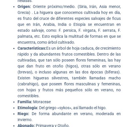
heladas.
Origen:
Oriente próximo/medio. (Siria, Irán, Asia menor,
Grecia) . La higuera que conocemos cultivada hoy en día,
es fruto del cruce de diferentes especies salvajes de ficus
que en Irán, Arabia, India o Etiopía se encuentran en
estado salvaje, como: F. persica, F. virgata, F. serrata, F.
palmata, etc. Esto explica la multitud de formas en que se
encuentra, como árbol cultivado.
Características:
Es un árbol de hoja caduca, de crecimiento
rápido y da abundantes frutos comestibles. Dentro de las
cultivadas, que tan sólo poseen flores femeninas, las hay
que dan fruto en otoño (higos), otras sólo en verano
(brevas), o incluso algunas en las dos épocas (bíferas).
Existen higueras silvestres, también llamadas macho
(cabrahigo), que poseen flores masculinas y femeninas,
con hojas y frutos más pequeños sólo en verano, no
comestibles.
Familia:
Moraceae
Etimología:
Del griego «sykos», así llamado el higo.
Riego:
De forma abundante en verano, moderada en
invierno.
Abonado:
Primavera y Otoño.