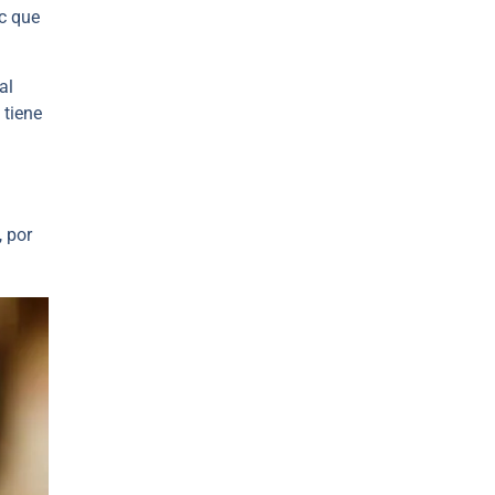
nc que
al
 tiene
, por