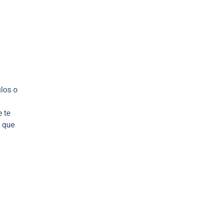
ulos o
e te
que