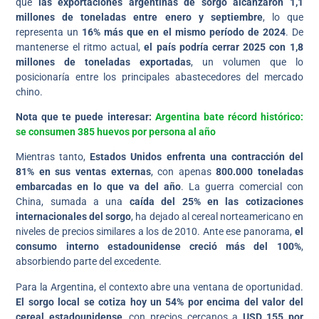
que
las exportaciones argentinas de sorgo alcanzaron 1,1
millones de toneladas entre enero y septiembre
, lo que
representa un
16% más que en el mismo período de 2024
. De
mantenerse el ritmo actual,
el país podría cerrar 2025 con 1,8
millones de toneladas exportadas
, un volumen que lo
posicionaría entre los principales abastecedores del mercado
chino.
Nota que te puede interesar:
Argentina bate récord histórico:
se consumen 385 huevos por persona al año
Mientras tanto,
Estados Unidos enfrenta una contracción del
81% en sus ventas externas
, con apenas
800.000 toneladas
embarcadas en lo que va del año
. La guerra comercial con
China, sumada a una
caída del 25% en las cotizaciones
internacionales del sorgo
, ha dejado al cereal norteamericano en
niveles de precios similares a los de 2010. Ante ese panorama,
el
consumo interno estadounidense creció más del 100%
,
absorbiendo parte del excedente.
Para la Argentina, el contexto abre una ventana de oportunidad.
El sorgo local se cotiza hoy un 54% por encima del valor del
cereal estadounidense
, con precios cercanos a
USD 155 por