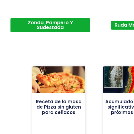
Zonda, Pampero Y
Ruda M
Sudestada
Receta de la masa
Acumulado 
de Pizza sin gluten
significati
para celíacos
próximos 