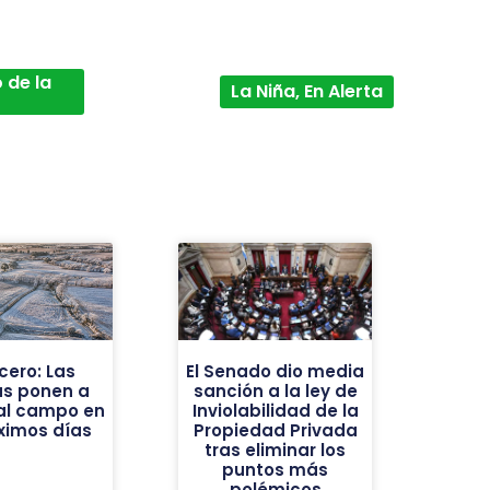
 de la
La Niña, En Alerta
cero: Las
El Senado dio media
as ponen a
sanción a la ley de
al campo en
Inviolabilidad de la
óximos días
Propiedad Privada
tras eliminar los
puntos más
polémicos