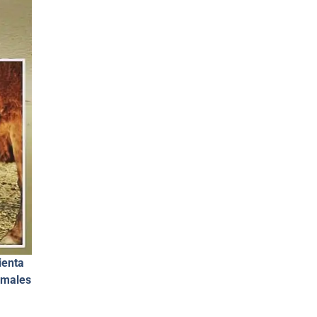
ienta
nimales