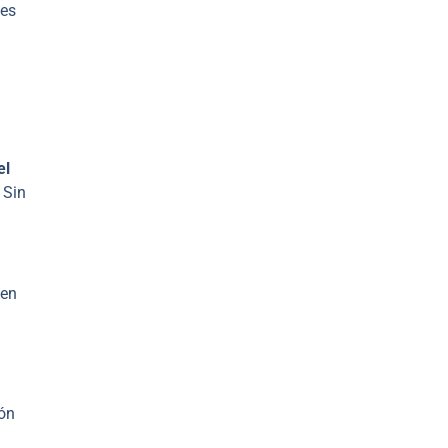
tes
el
 Sin
 en
ión