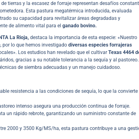
 de tierras y la escasez de forraje representan desafíos constan
metedora. Esta pastura megatérmica introducida, evaluada
trado su capacidad para revitalizar áreas degradadas y
te de alimento vital para el
ganado bovino.
NTA La Rioja,
destaca la importancia de esta especie: «Nuestro
je, por lo que hemos investigado
diversas especies forrajeras
ocales». Los estudios han revelado que el cultivar
Texas 4464 d
dos, gracias a su notable tolerancia a la sequía y al pastoreo.
 técnicas de siembra adecuadas y un manejo cuidadoso.
le resistencia a las condiciones de sequía, lo que la convierte
storeo intenso asegura una producción continua de forraje.
enta un rápido rebrote, garantizando un suministro constante de
tre 2000 y 3500 Kg/MS/ha, esta pastura contribuye a una gest