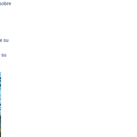
sobre
te su
a su