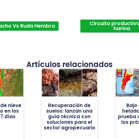
Circuito productivo
acho Vs Ruda Hembra
harina
Artículos relacionados
de nieve
Recuperación de
Bajo 
vo en los
suelos: lanzan una
helad
7 días
guía técnica con
prueba 
soluciones para el
los pr
sector agropecuario