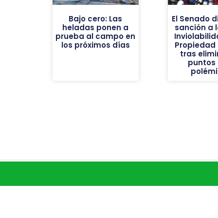
Bajo cero: Las
El Senado d
heladas ponen a
sanción a l
prueba al campo en
Inviolabili
los próximos días
Propiedad 
tras elimi
puntos
polém