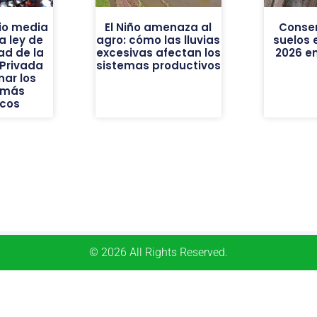
io media
El Niño amenaza al
Conse
a ley de
agro: cómo las lluvias
suelos
dad de la
excesivas afectan los
2026 e
Privada
sistemas productivos
nar los
 más
icos
© 2026 All Rights Reserved.