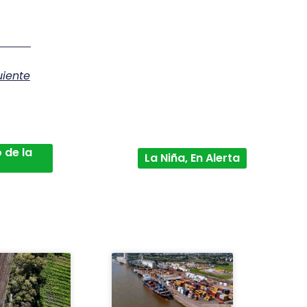
uiente
 de la
La Niña, En Alerta