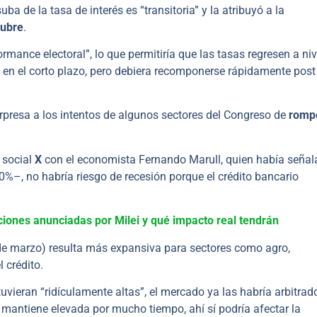
uba de la tasa de interés es “transitoria” y la atribuyó a la
tubre
.
ance electoral”, lo que permitiría que las tasas regresen a niv
d en el corto plazo, pero debiera recomponerse rápidamente post
rpresa a los intentos de algunos sectores del Congreso de
romp
 social
X
con el economista Fernando Marull, quien había seña
0%–, no habría riesgo de recesión porque el crédito bancario
iones anunciadas por Milei y qué impacto real tendrán
 marzo) resulta más expansiva para sectores como agro,
 crédito.
uvieran “ridículamente altas”, el mercado ya las habría arbitrad
e mantiene elevada por mucho tiempo, ahí sí podría afectar la