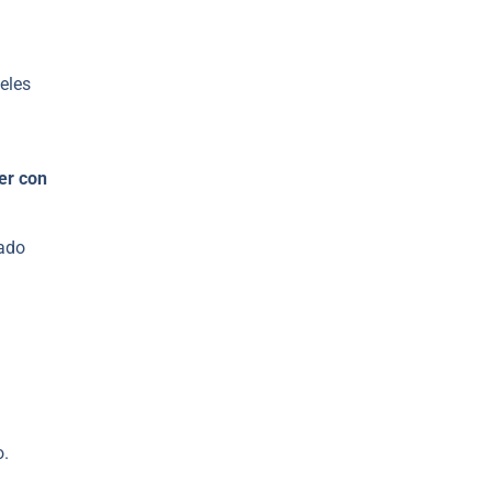
eles
er con
lado
o.