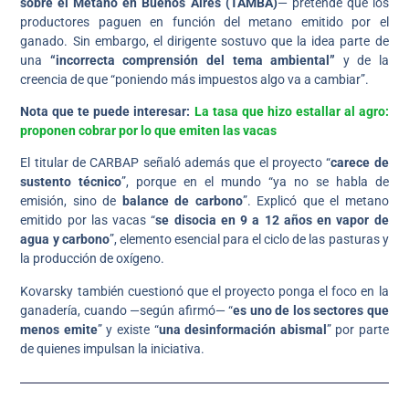
sobre el Metano en Buenos Aires (TAMBA)
— pretende que los
productores paguen en función del metano emitido por el
ganado. Sin embargo, el dirigente sostuvo que la idea parte de
una
“incorrecta comprensión del tema ambiental”
y de la
creencia de que “poniendo más impuestos algo va a cambiar”.
Nota que te puede interesar:
La tasa que hizo estallar al agro:
proponen cobrar por lo que emiten las vacas
El titular de CARBAP señaló además que el proyecto “
carece de
sustento técnico
”, porque en el mundo “ya no se habla de
emisión, sino de
balance de carbono
”. Explicó que el metano
emitido por las vacas “
se disocia en 9 a 12 años en vapor de
agua y carbono
”, elemento esencial para el ciclo de las pasturas y
la producción de oxígeno.
Kovarsky también cuestionó que el proyecto ponga el foco en la
ganadería, cuando —según afirmó— “
es uno de los sectores que
menos emite
” y existe “
una desinformación abismal
” por parte
de quienes impulsan la iniciativa.