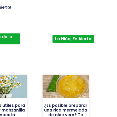
uiente
 de la
La Niña, En Alerta
 útiles para
¿Es posible preparar
 manzanilla
una rica mermelada
maceta
de aloe vera? Te