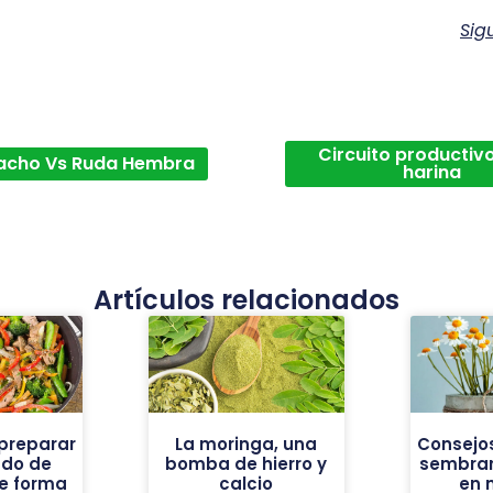
Sig
Circuito productivo
acho Vs Ruda Hembra
harina
Artículos relacionados
preparar
La moringa, una
Consejos
ado de
bomba de hierro y
sembrar
e forma
calcio
en 