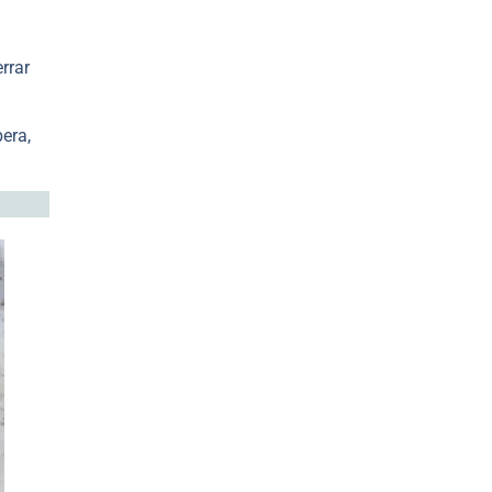
rrar
bera,