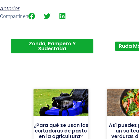
Anterior
Compartir en
Zonda, Pampero Y
Ruda M
Sudestada
¿Para qué se usan las
Así puedes 
cortadoras de pasto
un salte
en la agricultura?
verduras d