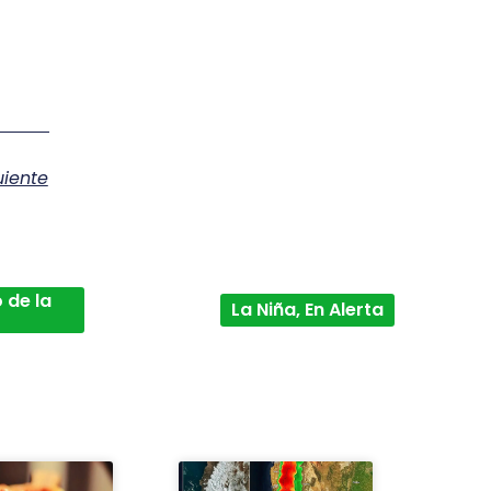
uiente
 de la
La Niña, En Alerta