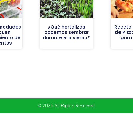
rmedades
¿Qué hortalizas
Receta
buen
podemos sembrar
de Pizz
iento de
durante el invierno?
para
entos
© 2026 All Rights Reserved.