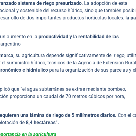
vanzado sistema de riego presurizado
. La adopción de esta
cional y sostenible del recurso hídrico, sino que también posibil
 desarrollo de dos importantes productos hortícolas locales:
la p
a un aumento en la
productividad y la rentabilidad de las
 argentino
amarca
, su agricultura depende significativamente del riego, util
 el suministro hídrico, técnicos de la Agencia de Extensión Rural
ronómico e hidráulico
para la organización de sus parcelas y e
plicó que “el agua subterránea se extrae mediante bombeo,
ción proporciona un caudal de 70 metros cúbicos por hora,
requieren una lámina de riego de 5 milímetros diarios.
Con el c
xplotación de
8,4 hectáreas”.
portancia en la agricultura