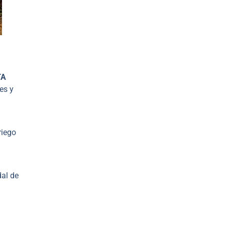
TA
es y
riego
dal de