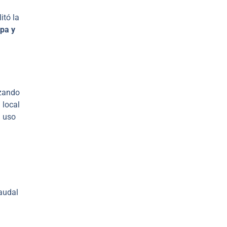
itó la
apa y
izando
 local
l uso
audal