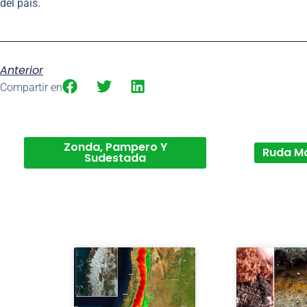
del país.
Anterior
Compartir en
Zonda, Pampero Y
Ruda M
Sudestada