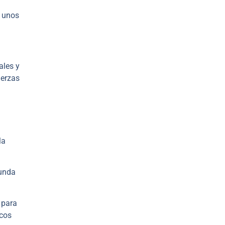
á unos
ales y
uerzas
la
gunda
 para
icos