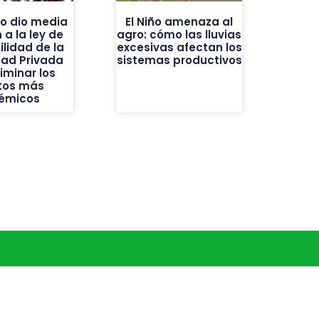
do dio media
El Niño amenaza al
 a la ley de
agro: cómo las lluvias
ilidad de la
excesivas afectan los
dad Privada
sistemas productivos
liminar los
tos más
émicos