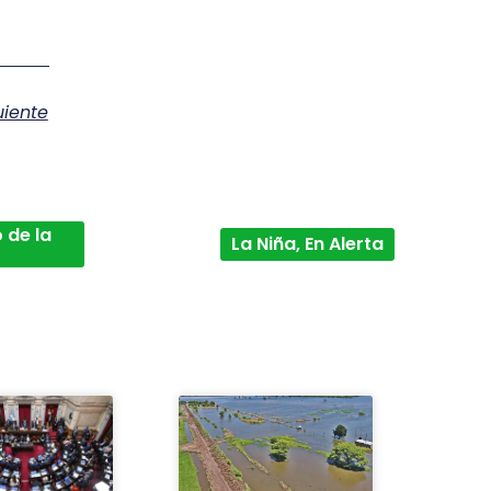
uiente
 de la
La Niña, En Alerta