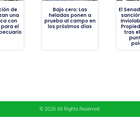
ión de
Bajo cero: Las
El Sena
nzan una
heladas ponen a
sanción
ica con
prueba al campo en
Inviolab
 para el
los próximos días
Propie
pecuario
tras e
pun
pol
© 2026 All Rights Reserved.