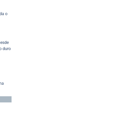
da o
desde
o duro
na