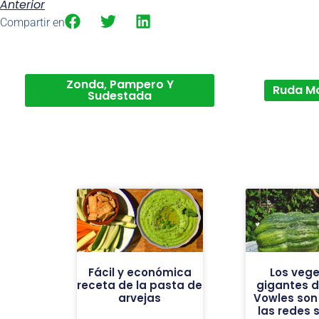
Anterior
Compartir en
Zonda, Pampero Y
Ruda M
Sudestada
Fácil y económica
Los vege
receta de la pasta de
gigantes de
arvejas
Vowles son 
las redes 