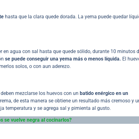
te
hasta que la clara quede dorada. La yema puede quedar líqui
cer en agua con sal hasta que quede sólido, durante 10 minutos 
ión
se puede conseguir una yema más o menos líquida.
El huev
merlos solos, o con aun aderezo.
 deben mezclarse los huevos con un
batido enérgico en un
rema, de esta manera se obtiene un resultado más cremoso y u
ja temperatura y se agrega sal y pimienta al gusto.
s se vuelve negra al cocinarlos?