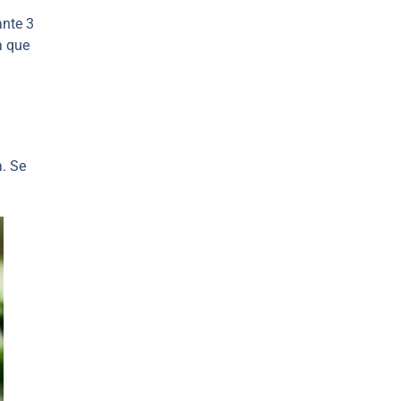
ante 3
a que
a. Se