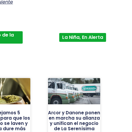
uiente
 de la
La Niña, En Alerta
ejamos 5
Arcor y Danone ponen
 para que los
en marcha su alianza
o se laven y
y unifican el negocio
ba dure más
de La Serenísima