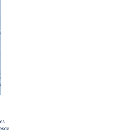
 es
desde