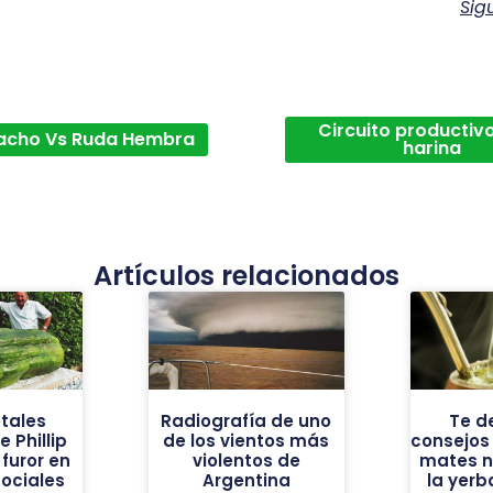
Sig
Circuito productivo
acho Vs Ruda Hembra
harina
Artículos relacionados
tales
Radiografía de uno
Te d
 Phillip
de los vientos más
consejos
furor en
violentos de
mates n
sociales
Argentina
la yer