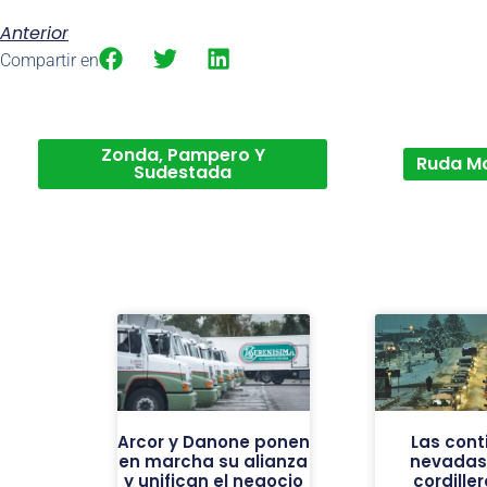
Anterior
Compartir en
Zonda, Pampero Y
Ruda M
Sudestada
Arcor y Danone ponen
Las cont
en marcha su alianza
nevadas 
y unifican el negocio
cordiller