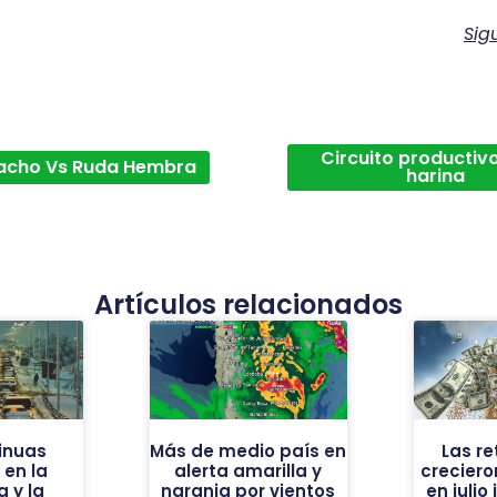
Sig
Circuito productivo
acho Vs Ruda Hembra
harina
Artículos relacionados
inuas
Más de medio país en
Las r
en la
alerta amarilla y
creciero
a y la
naranja por vientos
en juli