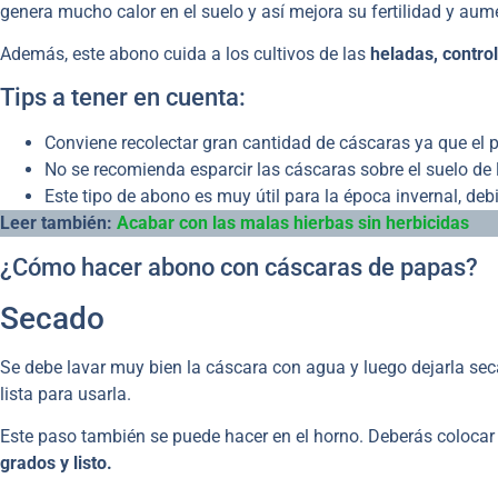
genera mucho calor en el suelo y así mejora su fertilidad y aume
Además, este abono cuida a los cultivos de las
heladas, contro
Tips a tener en cuenta:
Conviene recolectar gran cantidad de cáscaras ya que el 
No se recomienda esparcir las cáscaras sobre el suelo de l
Este tipo de abono es muy útil para la época invernal, deb
Leer también:
Acabar con las malas hierbas sin herbicidas
¿Cómo hacer abono con cáscaras de papas?
Secado
Se debe lavar muy bien la cáscara con agua y luego dejarla sec
lista para usarla.
Este paso también se puede hacer en el horno. Deberás colocar 
grados y listo.