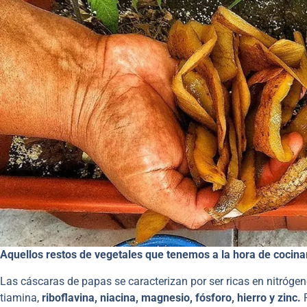
Aquellos restos de vegetales que tenemos a la hora de cocinar
Las cáscaras de papas se caracterizan por ser ricas en nitróg
tiamina,
riboflavina, niacina, magnesio, fósforo, hierro y zinc.