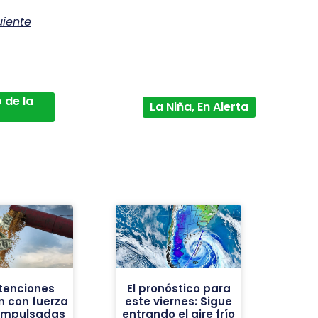
uiente
 de la
La Niña, En Alerta
etenciones
El pronóstico para
n con fuerza
este viernes: Sigue
o impulsadas
entrando el aire frío