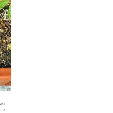
bién
piel