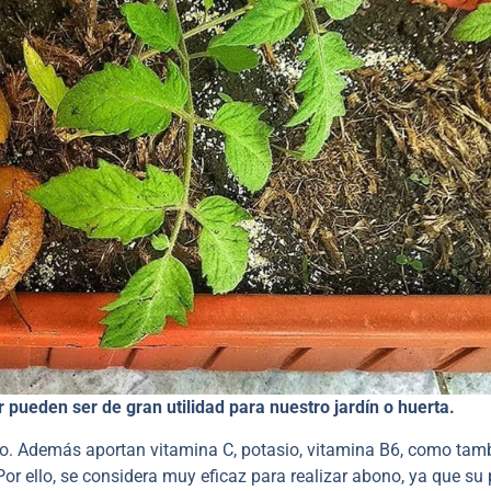
 pueden ser de gran utilidad para nuestro jardín o huerta.
eno. Además aportan vitamina C, potasio, vitamina B6, como tam
Por ello, se considera muy eficaz para realizar abono, ya que su 