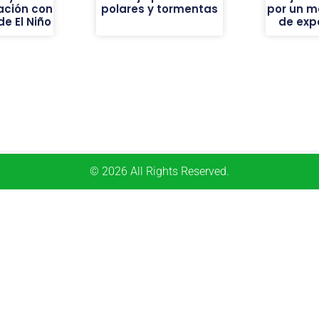
ación con
polares y tormentas
por un m
de El Niño
de exp
© 2026 All Rights Reserved.