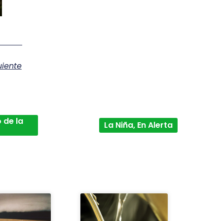
uiente
 de la
La Niña, En Alerta