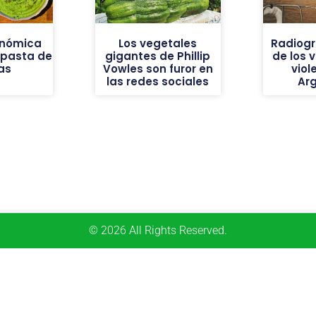
onómica
Los vegetales
Radiogr
 pasta de
gigantes de Phillip
de los 
as
Vowles son furor en
viol
las redes sociales
Ar
© 2026 All Rights Reserved.