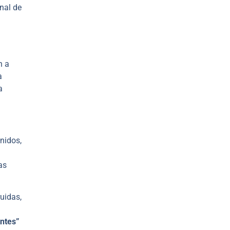
nal de
n a
a
a
nidos,
as
uidas,
ntes”