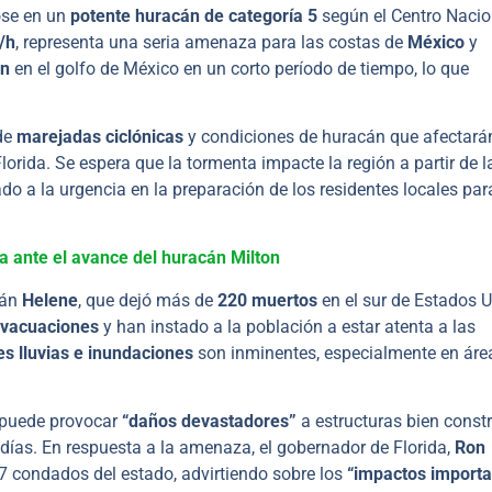
ose en un
potente huracán de categoría 5
según el Centro Nacio
/h
, representa una seria amenaza para las costas de
México
y
án
en el golfo de México en un corto período de tiempo, lo que
 de
marejadas ciclónicas
y condiciones de huracán que afectará
lorida. Se espera que la tormenta impacte la región a partir de l
vado a la urgencia en la preparación de los residentes locales par
 ante el avance del huracán Milton
cán
Helene
, que dejó más de
220 muertos
en el sur de Estados U
evacuaciones
y han instado a la población a estar atenta a las
es lluvias e inundaciones
son inminentes, especialmente en áre
 puede provocar
“daños devastadores”
a estructuras bien constr
 días. En respuesta a la amenaza, el gobernador de Florida,
Ron
7 condados del estado, advirtiendo sobre los
“impactos importa