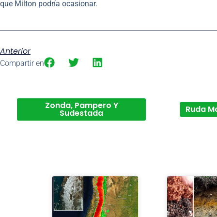
que Milton podría ocasionar.
Anterior
Compartir en
Zonda, Pampero Y
Ruda M
Sudestada