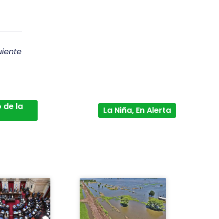
uiente
 de la
La Niña, En Alerta