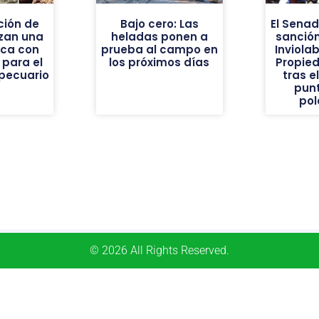
ión de
Bajo cero: Las
El Sena
nzan una
heladas ponen a
sanción
ica con
prueba al campo en
Inviolab
 para el
los próximos días
Propie
pecuario
tras e
pun
pol
© 2026 All Rights Reserved.