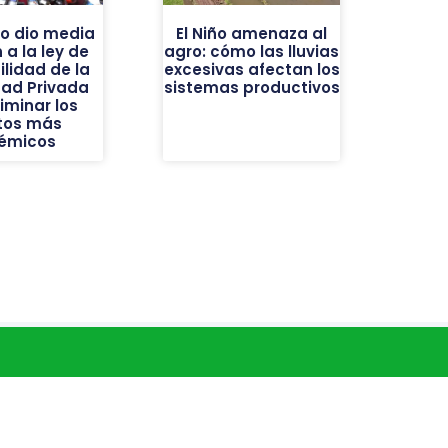
do dio media
El Niño amenaza al
 a la ley de
agro: cómo las lluvias
ilidad de la
excesivas afectan los
dad Privada
sistemas productivos
liminar los
tos más
émicos