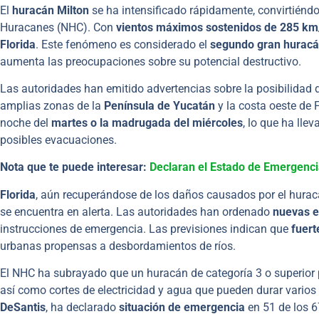
El
huracán Milton
se ha intensificado rápidamente, convirtiénd
Huracanes (NHC). Con
vientos máximos sostenidos de 285 km
Florida
. Este fenómeno es considerado el
segundo gran hurac
aumenta las preocupaciones sobre su potencial destructivo.
Las autoridades han emitido advertencias sobre la posibilidad
amplias zonas de la
Península de Yucatán
y la costa oeste de F
noche del
martes o la madrugada del miércoles
, lo que ha lle
posibles evacuaciones.
Nota que te puede interesar:
Declaran el Estado de Emergencia
Florida
, aún recuperándose de los daños causados por el hura
se encuentra en alerta. Las autoridades han ordenado
nuevas 
instrucciones de emergencia. Las previsiones indican que
fuert
urbanas propensas a desbordamientos de ríos.
El NHC ha subrayado que un huracán de categoría 3 o superior
así como cortes de electricidad y agua que pueden durar varios
DeSantis
, ha declarado
situación de emergencia
en 51 de los 6