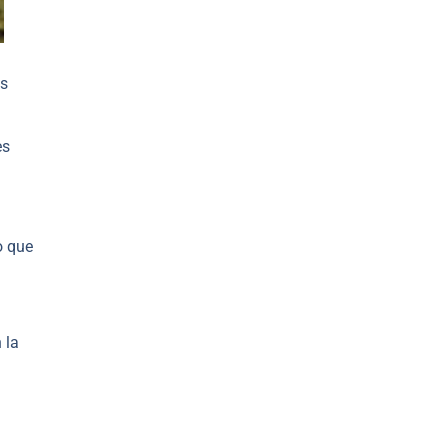
es
es
o que
 la