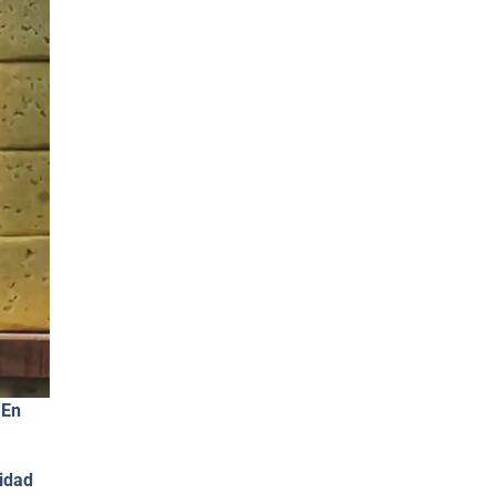
 En
lidad