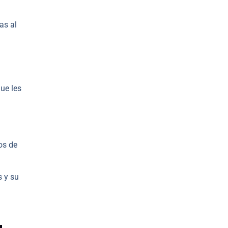
as al
ue les
os de
s y su