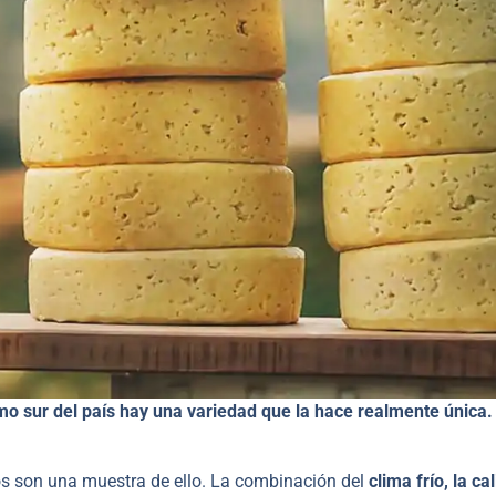
mo sur del país hay una variedad que la hace realmente única.
os son una muestra de ello. La combinación del
clima frío, la ca