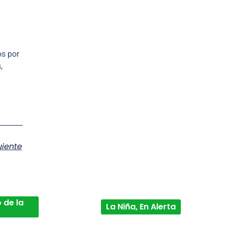
os por
,
uiente
 de la
La Niña, En Alerta