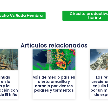
Circuito productivo
acho Vs Ruda Hembra
harina
Artículos relacionados
inuas
Más de medio país en
Las r
en la
alerta amarilla y
creciero
a y la
naranja por vientos
en juli
ación con
polares y tormentas
por un m
de El Niño
de exp