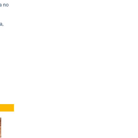
a no
a,