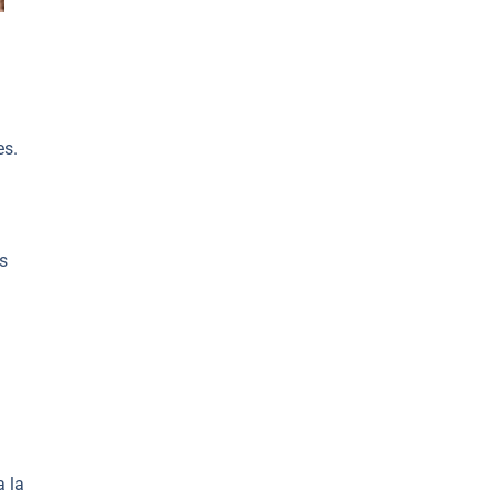
es.
s
 la