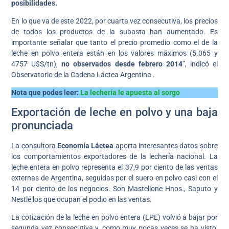
posibilidades.
En lo que va de este 2022, por cuarta vez consecutiva, los precios
de todos los productos de la subasta han aumentado. Es
importante señalar que tanto el precio promedio como el de la
leche en polvo entera están en los valores máximos (5.065 y
4757 U$S/tn),
no observados desde febrero 2014
”, indicó el
Observatorio de la Cadena Láctea Argentina .
Nota que podes leer:
La lechería le apuesta al sorgo
Exportación de leche en polvo y una baja
pronunciada
La consultora
Economía Láctea
aporta interesantes datos sobre
los comportamientos exportadores de la lechería nacional. La
leche entera en polvo representa el 37,9 por ciento de las ventas
externas de Argentina, seguidas por el suero en polvo casi con el
14 por ciento de los negocios. Son Mastellone Hnos., Saputo y
Nestlé los que ocupan el podio en las ventas.
La cotización de la leche en polvo entera (LPE) volvió a bajar por
segunda vez consecutiva y, como muy pocas veces se ha visto,