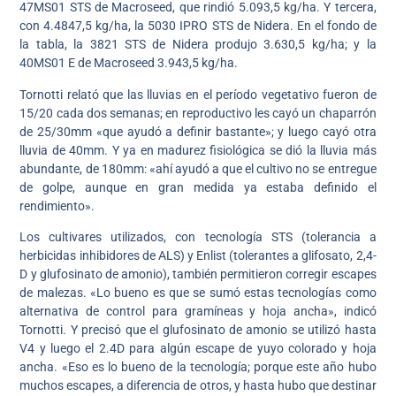
47MS01 STS de Macroseed, que rindió 5.093,5 kg/ha. Y tercera,
con 4.4847,5 kg/ha, la 5030 IPRO STS de Nidera. En el fondo de
la tabla, la 3821 STS de Nidera produjo 3.630,5 kg/ha; y la
40MS01 E de Macroseed 3.943,5 kg/ha.
Tornotti relató que las lluvias en el período vegetativo fueron de
15/20 cada dos semanas; en reproductivo les cayó un chaparrón
de 25/30mm «que ayudó a definir bastante»; y luego cayó otra
lluvia de 40mm. Y ya en madurez fisiológica se dió la lluvia más
abundante, de 180mm: «ahí ayudó a que el cultivo no se entregue
de golpe, aunque en gran medida ya estaba definido el
rendimiento».
Los cultivares utilizados, con tecnología STS (tolerancia a
herbicidas inhibidores de ALS) y Enlist (tolerantes a glifosato, 2,4-
D y glufosinato de amonio), también permitieron corregir escapes
de malezas. «Lo bueno es que se sumó estas tecnologías como
alternativa de control para gramíneas y hoja ancha», indicó
Tornotti. Y precisó que el glufosinato de amonio se utilizó hasta
V4 y luego el 2.4D para algún escape de yuyo colorado y hoja
ancha. «Eso es lo bueno de la tecnología; porque este año hubo
muchos escapes, a diferencia de otros, y hasta hubo que destinar