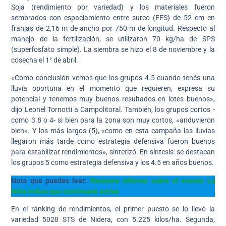
Soja (rendimiento por variedad) y los materiales fueron
sembrados con espaciamiento entre surco (EES) de 52 cm en
franjas de 2,16 m de ancho por 750 m de longitud. Respecto al
manejo de la fertilización, se utilizaron 70 kg/ha de SPS
(superfosfato simple). La siembra se hizo el 8 de noviembre y la
cosecha el 1° de abril.
«Como conclusión vemos que los grupos 4.5 cuando tenés una
lluvia oportuna en el momento que requieren, expresa su
potencial y tenemos muy buenos resultados en lotes buenos»,
dijo Leonel Tornotti a Campolitoral. También, los grupos cortos -
como 3.8 o 4- si bien para la zona son muy cortos, «anduvieron
bien». Y los más largos (5), «como en esta campaña las lluvias
llegaron más tarde como estrategia defensiva fueron buenos
para estabilizar rendimientos», sintetizó. En síntesis: se destacan
los grupos 5 como estrategia defensiva y los 4.5 en años buenos.
Nota que puedes leer:
Reciente informe sobre el evento La
Niña indica que continuará activa
En el ránking de rendimientos, el primer puesto se lo llevó la
variedad 5028 STS de Nidera, con 5.225 kilos/ha. Segunda,