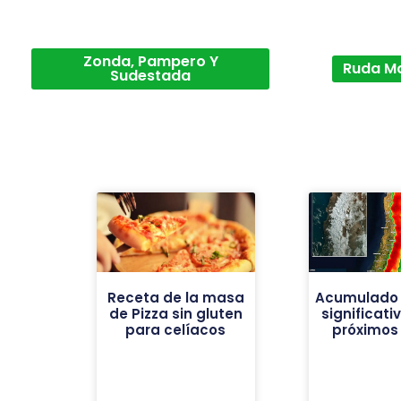
Zonda, Pampero Y
Ruda M
Sudestada
Receta de la masa
Acumulado 
de Pizza sin gluten
significati
para celíacos
próximos 