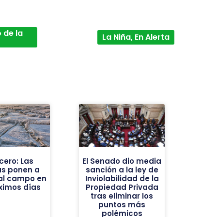
 de la
La Niña, En Alerta
cero: Las
El Senado dio media
as ponen a
sanción a la ley de
al campo en
Inviolabilidad de la
óximos días
Propiedad Privada
tras eliminar los
puntos más
polémicos