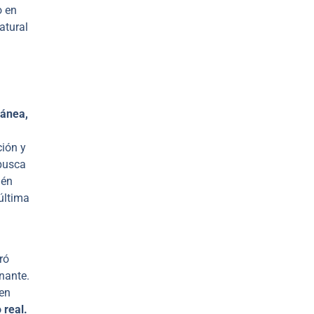
o en
atural
ánea,
n
ión y
busca
ién
 última
ró
nante.
 en
 real.