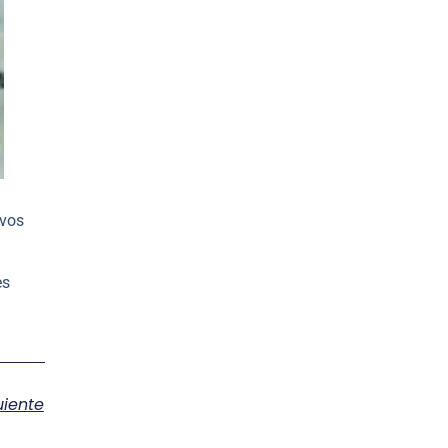
ivos
es
uiente