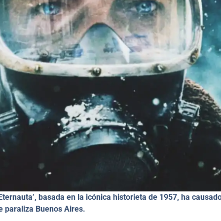
Eternauta’, basada en la icónica historieta de 1957, ha causad
e paraliza Buenos Aires.