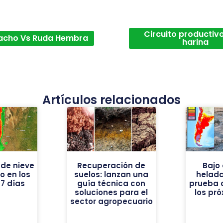
Circuito productivo
acho Vs Ruda Hembra
harina
Artículos relacionados
de nieve
Recuperación de
Bajo 
vo en los
suelos: lanzan una
helad
7 días
guía técnica con
prueba 
soluciones para el
los pr
sector agropecuario