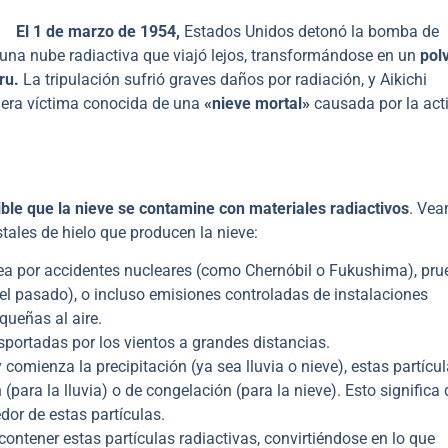
El 1 de marzo de 1954,
Estados Unidos detonó la bomba de
ó una nube radiactiva que viajó lejos, transformándose en un
pol
ru.
La tripulación sufrió graves daños por radiación, y Aikichi
era víctima conocida de una
«nieve mortal»
causada por la act
ible que la nieve se contamine con materiales radiactivos
. Ve
tales de hielo que producen la nieve:
a por accidentes nucleares (como Chernóbil o Fukushima), pr
el pasado), o incluso emisiones controladas de instalaciones
queñas al aire.
sportadas por los vientos a grandes distancias.
omienza la precipitación (ya sea lluvia o nieve), estas partícu
ara la lluvia) o de congelación (para la nieve). Esto significa
dor de estas partículas.
ontener estas partículas radiactivas, convirtiéndose en lo que