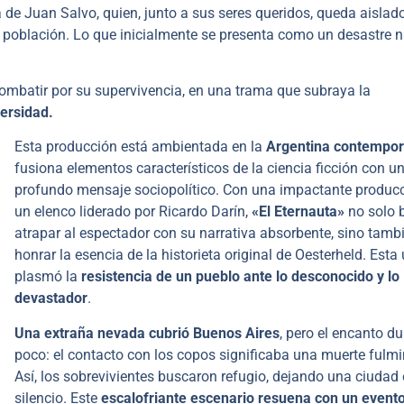
ia de Juan Salvo, quien, junto a sus seres queridos, queda aislad
 población. Lo que inicialmente se presenta como un desastre n
combatir por su supervivencia, en una trama que subraya la
versidad.
Esta producción está ambientada en la
Argentina contempor
fusiona elementos característicos de la ciencia ficción con u
profundo mensaje sociopolítico. Con una impactante producc
un elenco liderado por Ricardo Darín,
«El Eternauta»
no solo 
atrapar al espectador con su narrativa absorbente, sino tamb
honrar la esencia de la historieta original de Oesterheld. Esta
plasmó la
resistencia de un pueblo ante lo desconocido y lo
devastador
.
Una extraña nevada cubrió Buenos Aires
, pero el encanto du
poco: el contacto con los copos significaba una muerte fulmi
Así, los sobrevivientes buscaron refugio, dejando una ciudad
silencio. Este
escalofriante escenario resuena con un evento