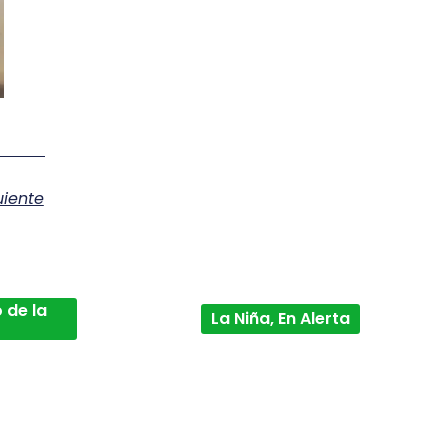
uiente
 de la
La Niña, En Alerta