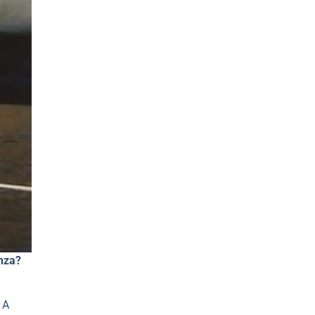
nza?
 A