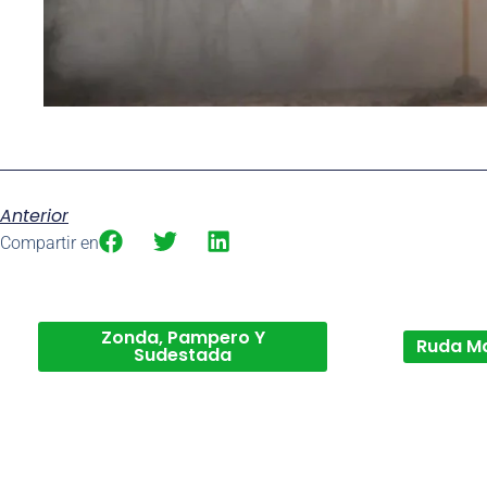
Anterior
Compartir en
Zonda, Pampero Y
Ruda M
Sudestada