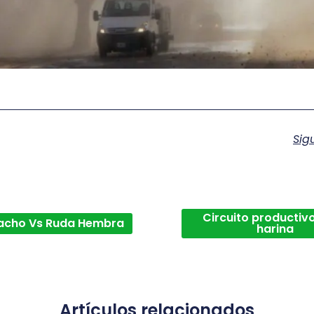
Sig
Circuito productivo
acho Vs Ruda Hembra
harina
Artículos relacionados