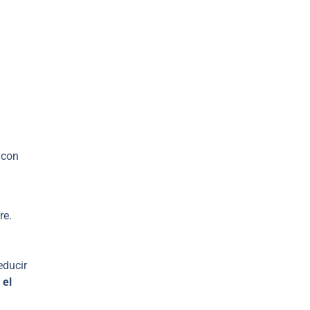
 con
re.
educir
 el