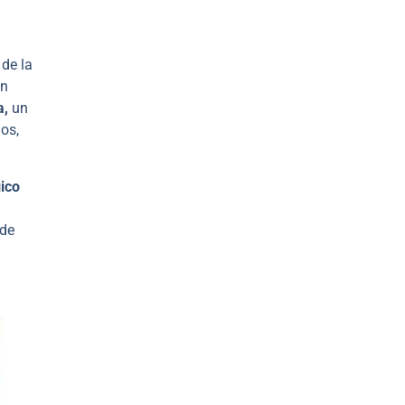
 de la
an
a,
un
os,
ico
 de