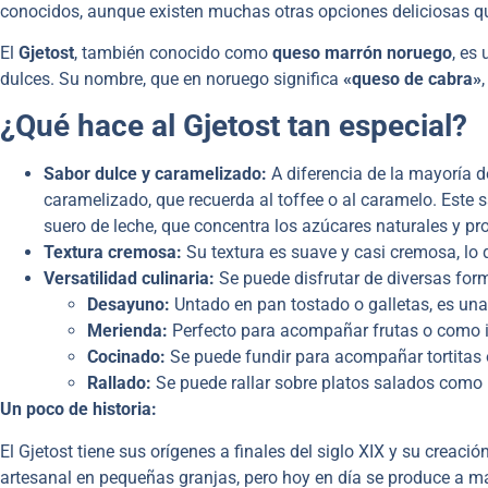
conocidos, aunque existen muchas otras opciones deliciosas q
El
Gjetost
, también conocido como
queso marrón noruego
, es
dulces. Su nombre, que en noruego significa
«queso de cabra»
¿Qué hace al Gjetost tan especial?
Sabor dulce y caramelizado:
A diferencia de la mayoría de
caramelizado, que recuerda al toffee o al caramelo. Este 
suero de leche, que concentra los azúcares naturales y p
Textura cremosa:
Su textura es suave y casi cremosa, lo 
Versatilidad culinaria:
Se puede disfrutar de diversas for
Desayuno:
Untado en pan tostado o galletas, es una
Merienda:
Perfecto para acompañar frutas o como i
Cocinado:
Se puede fundir para acompañar tortitas o 
Rallado:
Se puede rallar sobre platos salados como l
Un poco de historia:
El Gjetost tiene sus orígenes a finales del siglo XIX y su creac
artesanal en pequeñas granjas, pero hoy en día se produce a ma