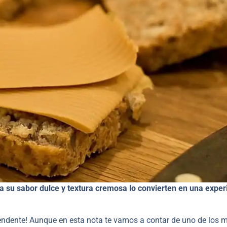
ca su sabor dulce y textura cremosa lo convierten en una exper
endente! Aunque en esta nota te vamos a contar de uno de los 