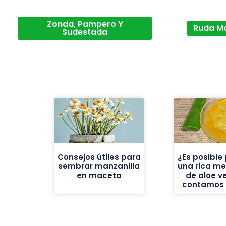
Zonda, Pampero Y
Ruda M
Sudestada
Consejos útiles para
¿Es posible
sembrar manzanilla
una rica m
en maceta
de aloe v
contamos 