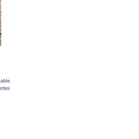
able.
entes