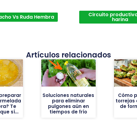
Circuito productivo
acho Vs Ruda Hembra
harina
Artículos relacionados
 preparar
Soluciones naturales
Cómo p
ermelada
para eliminar
torrejas
era? Te
pulgones aún en
de for
que sí…
tiempos de frío