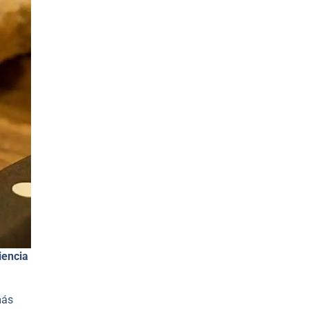
iencia
más